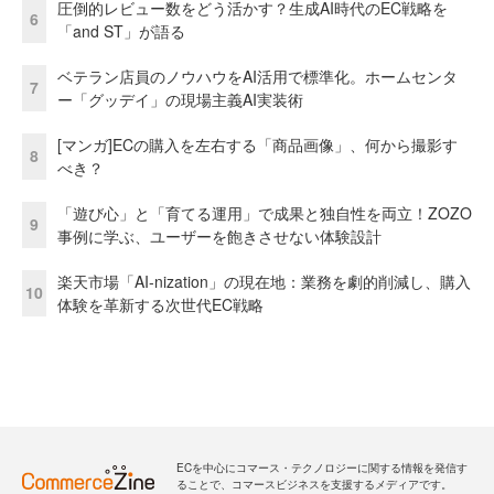
圧倒的レビュー数をどう活かす？生成AI時代のEC戦略を
6
「and ST」が語る
ベテラン店員のノウハウをAI活用で標準化。ホームセンタ
7
ー「グッデイ」の現場主義AI実装術
[マンガ]ECの購入を左右する「商品画像」、何から撮影す
8
べき？
「遊び心」と「育てる運用」で成果と独自性を両立！ZOZO
9
事例に学ぶ、ユーザーを飽きさせない体験設計
楽天市場「AI-nization」の現在地：業務を劇的削減し、購入
10
体験を革新する次世代EC戦略
ECを中心にコマース・テクノロジーに関する情報を発信す
ることで、コマースビジネスを支援するメディアです。