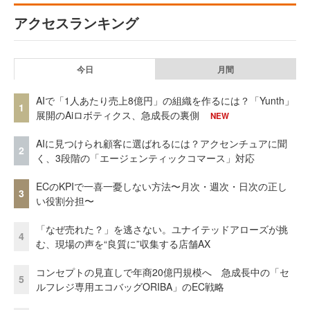
アクセスランキング
今日
月間
AIで「1人あたり売上8億円」の組織を作るには？「Yunth」
1
展開のAiロボティクス、急成長の裏側
NEW
AIに見つけられ顧客に選ばれるには？アクセンチュアに聞
2
く、3段階の「エージェンティックコマース」対応
ECのKPIで一喜一憂しない方法〜月次・週次・日次の正し
3
い役割分担〜
「なぜ売れた？」を逃さない。ユナイテッドアローズが挑
4
む、現場の声を“良質に”収集する店舗AX
コンセプトの見直しで年商20億円規模へ 急成長中の「セ
5
ルフレジ専用エコバッグORIBA」のEC戦略