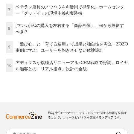
ベテラン店員のノウハウをAI活用で標準化。ホームセンタ
7
ー「グッデイ」の現場主義AI実装術
[マンガ]ECの購入を左右する「商品画像」、何から撮影す
8
べき？
「遊び心」と「育てる運用」で成果と独自性を両立！ZOZO
9
事例に学ぶ、ユーザーを飽きさせない体験設計
アディダスが旗艦店リニューアル×CRM戦略で好調。ロイヤ
10
ル顧客との「リアル接点」設計の全貌
ECを中心にコマース・テクノロジーに関する情報を発信す
ることで、コマースビジネスを支援するメディアです。