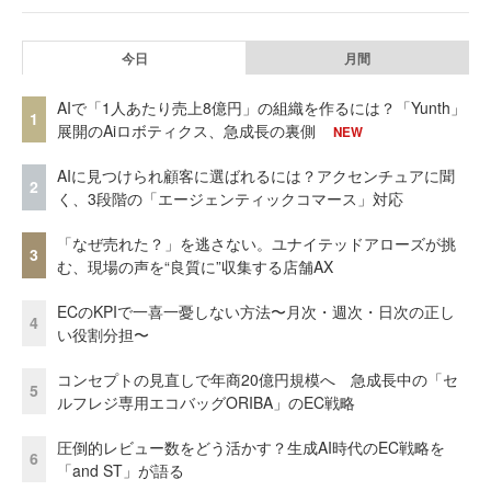
今日
月間
AIで「1人あたり売上8億円」の組織を作るには？「Yunth」
1
展開のAiロボティクス、急成長の裏側
NEW
AIに見つけられ顧客に選ばれるには？アクセンチュアに聞
2
く、3段階の「エージェンティックコマース」対応
「なぜ売れた？」を逃さない。ユナイテッドアローズが挑
3
む、現場の声を“良質に”収集する店舗AX
ECのKPIで一喜一憂しない方法〜月次・週次・日次の正し
4
い役割分担〜
コンセプトの見直しで年商20億円規模へ 急成長中の「セ
5
ルフレジ専用エコバッグORIBA」のEC戦略
圧倒的レビュー数をどう活かす？生成AI時代のEC戦略を
6
「and ST」が語る