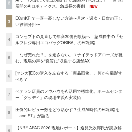
2
展開のAiロボティクス、急成長の裏側
NEW
ECのKPIで一喜一憂しない方法〜月次・週次・日次の正し
3
い役割分担〜
コンセプトの見直しで年商20億円規模へ 急成長中の「セ
4
ルフレジ専用エコバッグORIBA」のEC戦略
「なぜ売れた？」を逃さない。ユナイテッドアローズが挑
5
む、現場の声を“良質に”収集する店舗AX
[マンガ]ECの購入を左右する「商品画像」、何から撮影す
6
べき？
ベテラン店員のノウハウをAI活用で標準化。ホームセンタ
7
ー「グッデイ」の現場主義AI実装術
圧倒的レビュー数をどう活かす？生成AI時代のEC戦略を
8
「and ST」が語る
【NRF APAC 2026 現地レポート】逸見光次郎氏が読み解
9