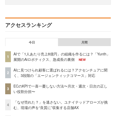
アクセスランキング
今日
月間
AIで「1人あたり売上8億円」の組織を作るには？「Yunth」
1
展開のAiロボティクス、急成長の裏側
NEW
AIに見つけられ顧客に選ばれるには？アクセンチュアに聞
2
く、3段階の「エージェンティックコマース」対応
ECのKPIで一喜一憂しない方法〜月次・週次・日次の正し
3
い役割分担〜
「なぜ売れた？」を逃さない。ユナイテッドアローズが挑
4
む、現場の声を“良質に”収集する店舗AX