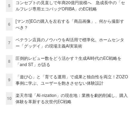
コンセプトの見直しで年商20億円規模へ 急成長中の「セ
5
ルフレジ専用エコバッグORIBA」のEC戦略
[マンガ]ECの購入を左右する「商品画像」、何から撮影す
6
べき？
ベテラン店員のノウハウをAI活用で標準化。ホームセンタ
7
ー「グッデイ」の現場主義AI実装術
圧倒的レビュー数をどう活かす？生成AI時代のEC戦略を
8
「and ST」が語る
「遊び心」と「育てる運用」で成果と独自性を両立！ZOZO
9
事例に学ぶ、ユーザーを飽きさせない体験設計
楽天市場「AI-nization」の現在地：業務を劇的削減し、購入
10
体験を革新する次世代EC戦略