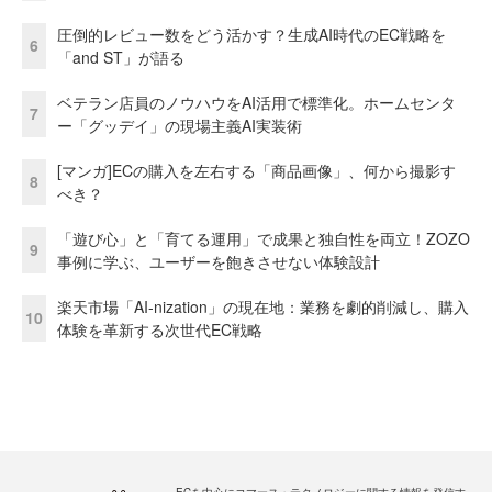
圧倒的レビュー数をどう活かす？生成AI時代のEC戦略を
6
「and ST」が語る
ベテラン店員のノウハウをAI活用で標準化。ホームセンタ
7
ー「グッデイ」の現場主義AI実装術
[マンガ]ECの購入を左右する「商品画像」、何から撮影す
8
べき？
「遊び心」と「育てる運用」で成果と独自性を両立！ZOZO
9
事例に学ぶ、ユーザーを飽きさせない体験設計
楽天市場「AI-nization」の現在地：業務を劇的削減し、購入
10
体験を革新する次世代EC戦略
ECを中心にコマース・テクノロジーに関する情報を発信す