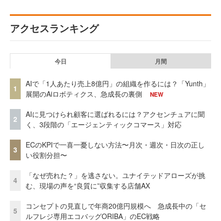
アクセスランキング
今日
月間
AIで「1人あたり売上8億円」の組織を作るには？「Yunth」
1
展開のAiロボティクス、急成長の裏側
NEW
AIに見つけられ顧客に選ばれるには？アクセンチュアに聞
2
く、3段階の「エージェンティックコマース」対応
ECのKPIで一喜一憂しない方法〜月次・週次・日次の正し
3
い役割分担〜
「なぜ売れた？」を逃さない。ユナイテッドアローズが挑
4
む、現場の声を“良質に”収集する店舗AX
コンセプトの見直しで年商20億円規模へ 急成長中の「セ
5
ルフレジ専用エコバッグORIBA」のEC戦略