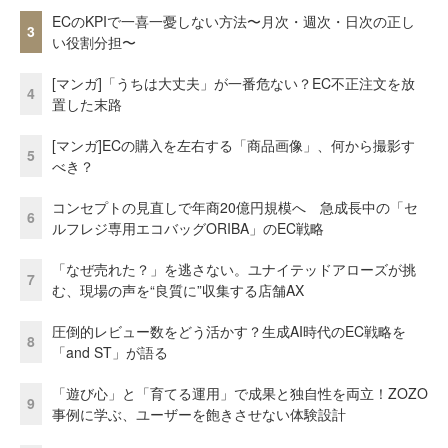
ECのKPIで一喜一憂しない方法〜月次・週次・日次の正し
3
い役割分担〜
[マンガ]「うちは大丈夫」が一番危ない？EC不正注文を放
4
置した末路
[マンガ]ECの購入を左右する「商品画像」、何から撮影す
5
べき？
コンセプトの見直しで年商20億円規模へ 急成長中の「セ
6
ルフレジ専用エコバッグORIBA」のEC戦略
「なぜ売れた？」を逃さない。ユナイテッドアローズが挑
7
む、現場の声を“良質に”収集する店舗AX
圧倒的レビュー数をどう活かす？生成AI時代のEC戦略を
8
「and ST」が語る
「遊び心」と「育てる運用」で成果と独自性を両立！ZOZO
9
事例に学ぶ、ユーザーを飽きさせない体験設計