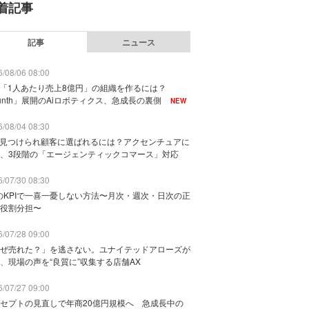
着記事
記事
ニュース
/08/06 08:00
で「1人あたり売上8億円」の組織を作るには？
unth」展開のAiロボティクス、急成長の裏側
NEW
/08/04 08:30
に見つけられ顧客に選ばれるには？アクセンチュアに
、3段階の「エージェンティックコマース」対応
/07/30 08:30
のKPIで一喜一憂しない方法〜月次・週次・日次の正
役割分担〜
/07/28 09:00
ぜ売れた？」を逃さない。ユナイテッドアローズが
、現場の声を“良質に”収集する店舗AX
/07/27 09:00
セプトの見直しで年商20億円規模へ 急成長中の