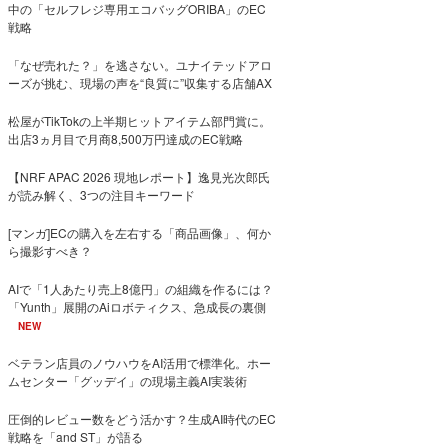
中の「セルフレジ専用エコバッグORIBA」のEC
戦略
「なぜ売れた？」を逃さない。ユナイテッドアロ
ーズが挑む、現場の声を“良質に”収集する店舗AX
松屋がTikTokの上半期ヒットアイテム部門賞に。
出店3ヵ月目で月商8,500万円達成のEC戦略
【NRF APAC 2026 現地レポート】逸見光次郎氏
が読み解く、3つの注目キーワード
[マンガ]ECの購入を左右する「商品画像」、何か
ら撮影すべき？
AIで「1人あたり売上8億円」の組織を作るには？
「Yunth」展開のAiロボティクス、急成長の裏側
NEW
ベテラン店員のノウハウをAI活用で標準化。ホー
ムセンター「グッデイ」の現場主義AI実装術
圧倒的レビュー数をどう活かす？生成AI時代のEC
戦略を「and ST」が語る