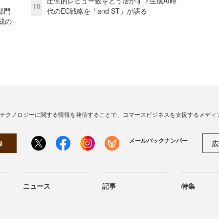
圧倒的レビュー数をどう活かす？生成AI時
10
部門
代のEC戦略を「and ST」が語る
成の
・テクノロジーに関する情報を発信することで、コマースビジネスを支援するメディ
メールバックナンバー
広
録
ニュース
記事
特集