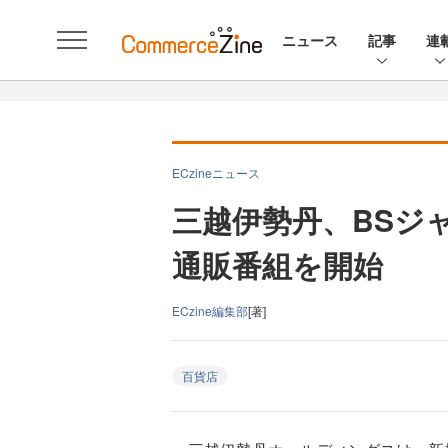
ニュース
記事
連
ECzineニュース
三越伊勢丹、BSジ
通販番組を開始
ECzine編集部
[著]
百貨店