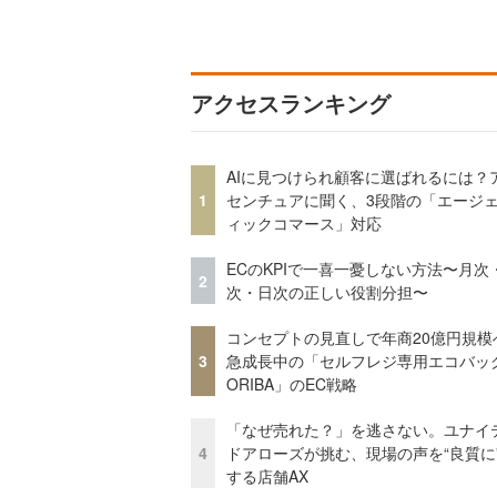
アクセスランキング
AIに見つけられ顧客に選ばれるには？
1
センチュアに聞く、3段階の「エージ
ィックコマース」対応
ECのKPIで一喜一憂しない方法〜月次
2
次・日次の正しい役割分担〜
コンセプトの見直しで年商20億円規
3
急成長中の「セルフレジ専用エコバッ
ORIBA」のEC戦略
「なぜ売れた？」を逃さない。ユナイ
4
ドアローズが挑む、現場の声を“良質に
する店舗AX