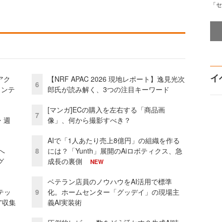
「セ
イ
アク
【NRF APAC 2026 現地レポート】逸見光次
6
ェンテ
郎氏が読み解く、3つの注目キーワード
[マンガ]ECの購入を左右する「商品画
7
・週
像」、何から撮影すべき？
AIで「1人あたり売上8億円」の組織を作る
模へ
8
には？「Yunth」展開のAiロボティクス、急
グ
成長の裏側
NEW
ベテラン店員のノウハウをAI活用で標準
テッ
9
化。ホームセンター「グッデイ」の現場主
”収集
義AI実装術