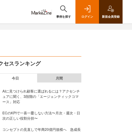
事例を探す
ログイン
新規
会員登録
クセスランキング
今日
月間
AIに見つけられ顧客に選ばれるには？アクセンチ
ュアに聞く、3段階の「エージェンティックコマ
ース」対応
ECのKPIで一喜一憂しない方法〜月次・週次・日
次の正しい役割分担〜
コンセプトの見直しで年商20億円規模へ 急成長