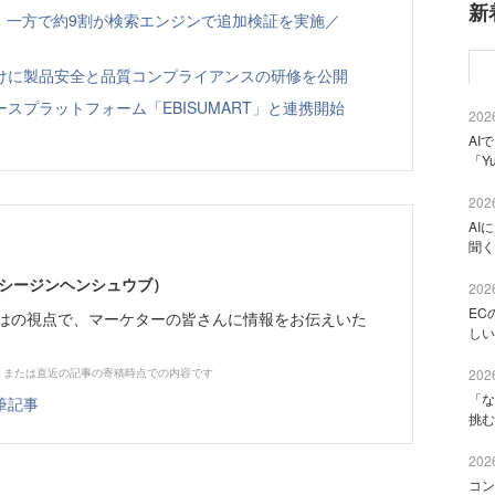
新
、一方で約9割が検索エンジンで追加検証を実施／
向けに製品安全と品質コンプライアンスの研修を公開
スプラットフォーム「EBISUMART」と連携開始
2026
AI
「Y
2026
AI
聞く
イーシージンヘンシュウブ）
2026
EC
らではの視点で、マーケターの皆さんに情報をお伝えいた
しい
、または直近の記事の寄稿時点での内容です
2026
「な
筆記事
挑む
2026
コン