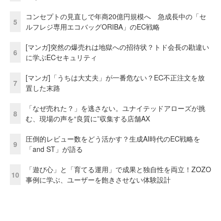
コンセプトの見直しで年商20億円規模へ 急成長中の「セ
5
ルフレジ専用エコバッグORIBA」のEC戦略
[マンガ]突然の爆売れは地獄への招待状？トド会長の勘違い
6
に学ぶECセキュリティ
[マンガ]「うちは大丈夫」が一番危ない？EC不正注文を放
7
置した末路
「なぜ売れた？」を逃さない。ユナイテッドアローズが挑
8
む、現場の声を“良質に”収集する店舗AX
圧倒的レビュー数をどう活かす？生成AI時代のEC戦略を
9
「and ST」が語る
「遊び心」と「育てる運用」で成果と独自性を両立！ZOZO
10
事例に学ぶ、ユーザーを飽きさせない体験設計