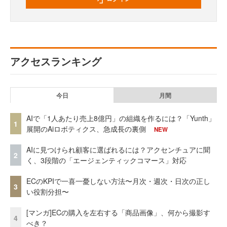
アクセスランキング
今日
月間
AIで「1人あたり売上8億円」の組織を作るには？「Yunth」
1
展開のAiロボティクス、急成長の裏側
NEW
AIに見つけられ顧客に選ばれるには？アクセンチュアに聞
2
く、3段階の「エージェンティックコマース」対応
ECのKPIで一喜一憂しない方法〜月次・週次・日次の正し
3
い役割分担〜
[マンガ]ECの購入を左右する「商品画像」、何から撮影す
4
べき？