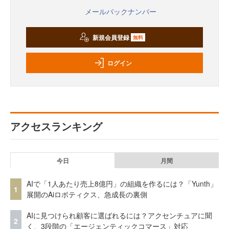
メールバックナンバー
新規会員登録
無料
ログイン
アクセスランキング
今日
月間
AIで「1人あたり売上8億円」の組織を作るには？「Yunth」
1
展開のAiロボティクス、急成長の裏側
AIに見つけられ顧客に選ばれるには？アクセンチュアに聞
2
く、3段階の「エージェンティックコマース」対応