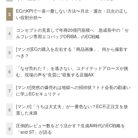
ECのKPIで一喜一憂しない方法〜月次・週次・日次の正し
3
い役割分担〜
コンセプトの見直しで年商20億円規模へ 急成長中の「セ
4
ルフレジ専用エコバッグORIBA」のEC戦略
[マンガ]ECの購入を左右する「商品画像」、何から撮影す
5
べき？
「なぜ売れた？」を逃さない。ユナイテッドアローズが挑
6
む、現場の声を“良質に”収集する店舗AX
[マンガ]突然の爆売れは地獄への招待状？トド会長の勘違い
7
に学ぶECセキュリティ
[マンガ]「うちは大丈夫」が一番危ない？EC不正注文を放
8
置した末路
圧倒的レビュー数をどう活かす？生成AI時代のEC戦略を
9
「and ST」が語る