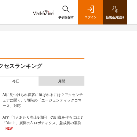
事例を探す
ログイン
新規
会員登録
クセスランキング
今日
月間
AIに見つけられ顧客に選ばれるには？アクセンチ
ュアに聞く、3段階の「エージェンティックコマ
ース」対応
AIで「1人あたり売上8億円」の組織を作るには？
「Yunth」展開のAiロボティクス、急成長の裏側
NEW