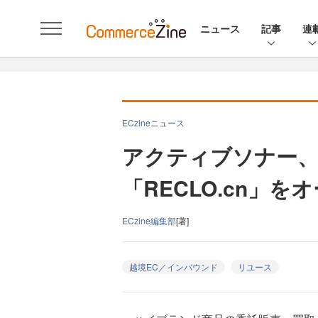
ニュース
記事
連
ECzineニュース
アクティブソナー、
「RECLO.cn」を
ECzine編集部
[著]
越境EC／インバウンド
リユース