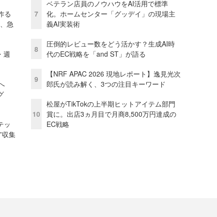
ベテラン店員のノウハウをAI活用で標準
作る
7
化。ホームセンター「グッデイ」の現場主
ス、急
義AI実装術
圧倒的レビュー数をどう活かす？生成AI時
8
・週
代のEC戦略を「and ST」が語る
【NRF APAC 2026 現地レポート】逸見光次
9
模へ
郎氏が読み解く、3つの注目キーワード
グ
松屋がTikTokの上半期ヒットアイテム部門
10
賞に。出店3ヵ月目で月商8,500万円達成の
テッ
EC戦略
”収集