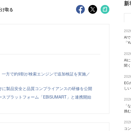
新
受け取る
2026
AI
「Y
2026
AI
聞く
、一方で約9割が検索エンジンで追加検証を実施／
2026
EC
向けに製品安全と品質コンプライアンスの研修を公開
しい
スプラットフォーム「EBISUMART」と連携開始
2026
「な
挑む
2026
コン