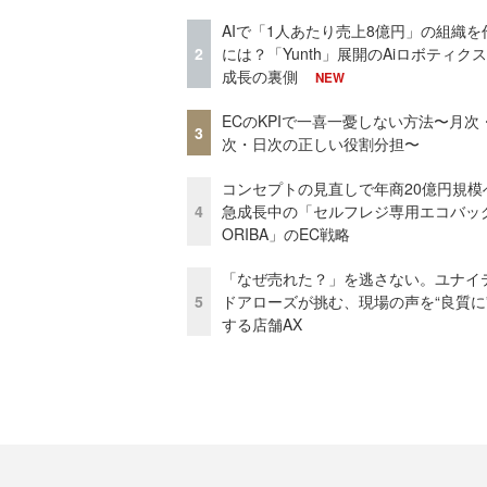
AIで「1人あたり売上8億円」の組織を
2
には？「Yunth」展開のAiロボティク
成長の裏側
NEW
ECのKPIで一喜一憂しない方法〜月次
3
次・日次の正しい役割分担〜
コンセプトの見直しで年商20億円規
4
急成長中の「セルフレジ専用エコバッ
ORIBA」のEC戦略
「なぜ売れた？」を逃さない。ユナイ
5
ドアローズが挑む、現場の声を“良質に
する店舗AX