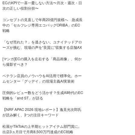
ECのKPIで一喜一憂しない方法〜月次・週次・日
次の正しい役割分担〜
コンセプトの見直しで年商20億円規模へ 急成長
中の「セルフレジ専用エコバッグORIBA」のEC
戦略
「なぜ売れた？」を逃さない。ユナイテッドアロ
ーズが挑む、現場の声を“良質に”収集する店舗AX
[マンガ]ECの購入を左右する「商品画像」、何か
ら撮影すべき？
ベテラン店員のノウハウをAI活用で標準化。ホー
ムセンター「グッデイ」の現場主義AI実装術
圧倒的レビュー数をどう活かす？生成AI時代のEC
戦略を「and ST」が語る
【NRF APAC 2026 現地レポート】逸見光次郎氏
が読み解く、3つの注目キーワード
松屋がTikTokの上半期ヒットアイテム部門賞に。
出店3ヵ月目で月商8,500万円達成のEC戦略