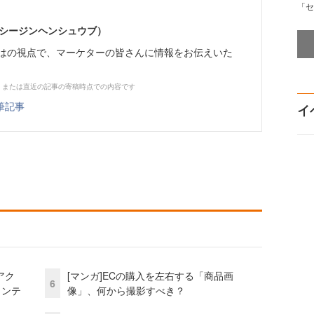
「セ
イーシージンヘンシュウブ）
らではの視点で、マーケターの皆さんに情報をお伝えいた
、または直近の記事の寄稿時点での内容です
筆記事
イ
アク
[マンガ]ECの購入を左右する「商品画
6
ェンテ
像」、何から撮影すべき？