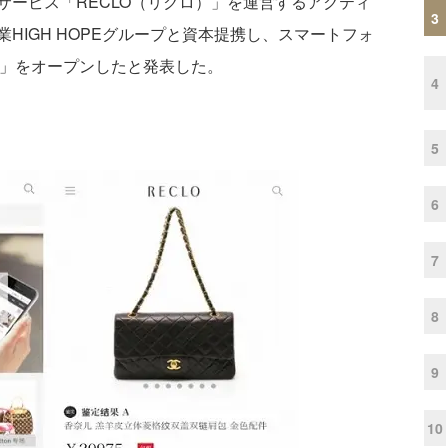
ービス「RECLO（リクロ）」を運営するアクティ
3
HIGH HOPEグループと資本提携し、スマートフォ
cn」をオープンしたと発表した。
4
5
6
7
8
9
10