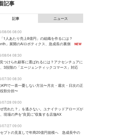
着記事
記事
ニュース
/08/06 08:00
で「1人あたり売上8億円」の組織を作るには？
unth」展開のAiロボティクス、急成長の裏側
NEW
/08/04 08:30
に見つけられ顧客に選ばれるには？アクセンチュアに
、3段階の「エージェンティックコマース」対応
/07/30 08:30
のKPIで一喜一憂しない方法〜月次・週次・日次の正
役割分担〜
/07/28 09:00
ぜ売れた？」を逃さない。ユナイテッドアローズが
、現場の声を“良質に”収集する店舗AX
/07/27 09:00
セプトの見直しで年商20億円規模へ 急成長中の