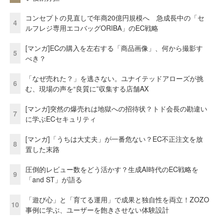
コンセプトの見直しで年商20億円規模へ 急成長中の「セ
4
ルフレジ専用エコバッグORIBA」のEC戦略
[マンガ]ECの購入を左右する「商品画像」、何から撮影す
5
べき？
「なぜ売れた？」を逃さない。ユナイテッドアローズが挑
6
む、現場の声を“良質に”収集する店舗AX
[マンガ]突然の爆売れは地獄への招待状？トド会長の勘違い
7
に学ぶECセキュリティ
[マンガ]「うちは大丈夫」が一番危ない？EC不正注文を放
8
置した末路
圧倒的レビュー数をどう活かす？生成AI時代のEC戦略を
9
「and ST」が語る
「遊び心」と「育てる運用」で成果と独自性を両立！ZOZO
10
事例に学ぶ、ユーザーを飽きさせない体験設計