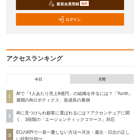
新規会員登録
無料
ログイン
アクセスランキング
今日
月間
AIで「1人あたり売上8億円」の組織を作るには？「Yunth」
1
展開のAiロボティクス、急成長の裏側
AIに見つけられ顧客に選ばれるには？アクセンチュアに聞
2
く、3段階の「エージェンティックコマース」対応
ECのKPIで一喜一憂しない方法〜月次・週次・日次の正し
3
い役割分担〜