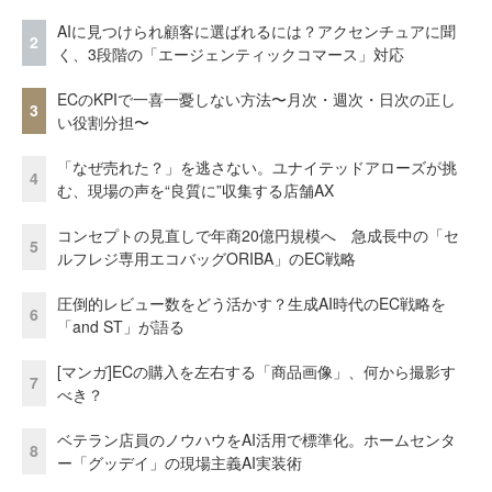
AIに見つけられ顧客に選ばれるには？アクセンチュアに聞
2
く、3段階の「エージェンティックコマース」対応
ECのKPIで一喜一憂しない方法〜月次・週次・日次の正し
3
い役割分担〜
「なぜ売れた？」を逃さない。ユナイテッドアローズが挑
4
む、現場の声を“良質に”収集する店舗AX
コンセプトの見直しで年商20億円規模へ 急成長中の「セ
5
ルフレジ専用エコバッグORIBA」のEC戦略
圧倒的レビュー数をどう活かす？生成AI時代のEC戦略を
6
「and ST」が語る
[マンガ]ECの購入を左右する「商品画像」、何から撮影す
7
べき？
ベテラン店員のノウハウをAI活用で標準化。ホームセンタ
8
ー「グッデイ」の現場主義AI実装術