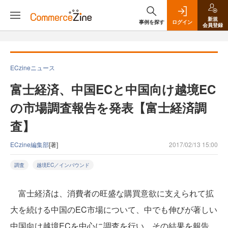
新規
事例を探す
ログイン
会員登録
ECzineニュース
富士経済、中国ECと中国向け越境EC
の市場調査報告を発表【富士経済調
査】
ECzine編集部
[著]
2017/02/13 15:00
調査
越境EC／インバウンド
富士経済は、消費者の旺盛な購買意欲に支えられて拡
大を続ける中国のEC市場について、中でも伸びが著しい
中国向け越境ECを中心に調査を行い、その結果を報告