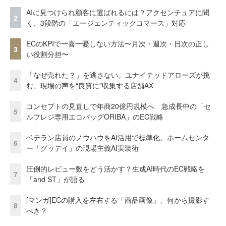
AIに見つけられ顧客に選ばれるには？アクセンチュアに聞
2
く、3段階の「エージェンティックコマース」対応
ECのKPIで一喜一憂しない方法〜月次・週次・日次の正し
3
い役割分担〜
「なぜ売れた？」を逃さない。ユナイテッドアローズが挑
4
む、現場の声を“良質に”収集する店舗AX
コンセプトの見直しで年商20億円規模へ 急成長中の「セ
5
ルフレジ専用エコバッグORIBA」のEC戦略
ベテラン店員のノウハウをAI活用で標準化。ホームセンタ
6
ー「グッデイ」の現場主義AI実装術
圧倒的レビュー数をどう活かす？生成AI時代のEC戦略を
7
「and ST」が語る
[マンガ]ECの購入を左右する「商品画像」、何から撮影す
8
べき？