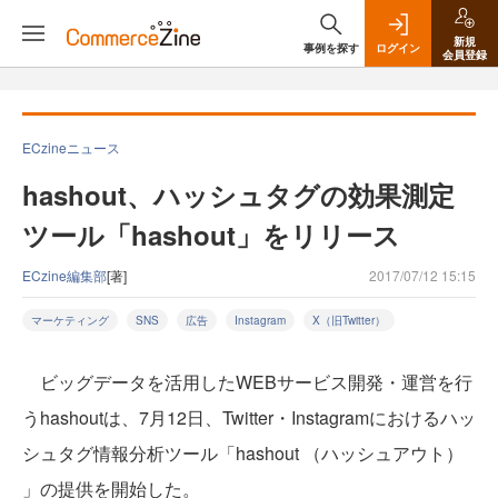
新規
事例を探す
ログイン
会員登録
ECzineニュース
hashout、ハッシュタグの効果測定
ツール「hashout」をリリース
ECzine編集部
[著]
2017/07/12 15:15
マーケティング
SNS
広告
Instagram
X（旧Twitter）
ビッグデータを活用したWEBサービス開発・運営を行
うhashoutは、7月12日、Twitter・Instagramにおけるハッ
シュタグ情報分析ツール「hashout （ハッシュアウト）
」の提供を開始した。