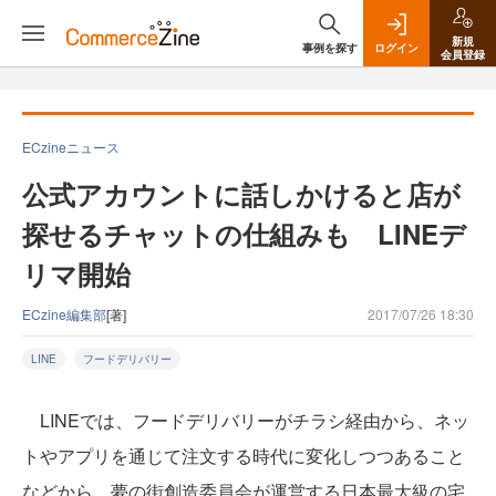
新規
事例を探す
ログイン
会員登録
ECzineニュース
公式アカウントに話しかけると店が
探せるチャットの仕組みも LINEデ
リマ開始
ECzine編集部
[著]
2017/07/26 18:30
LINE
フードデリバリー
LINEでは、フードデリバリーがチラシ経由から、ネッ
トやアプリを通じて注文する時代に変化しつつあること
などから、夢の街創造委員会が運営する日本最大級の宅