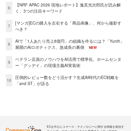
【NRF APAC 2026 現地レポート】逸見光次郎氏が読み解
6
く、3つの注目キーワード
[マンガ]ECの購入を左右する「商品画像」、何から撮影す
7
べき？
AIで「1人あたり売上8億円」の組織を作るには？「Yunth」
8
展開のAiロボティクス、急成長の裏側
NEW
ベテラン店員のノウハウをAI活用で標準化。ホームセンタ
9
ー「グッデイ」の現場主義AI実装術
圧倒的レビュー数をどう活かす？生成AI時代のEC戦略を
10
「and ST」が語る
ECを中心にコマース・テクノロジーに関する情報を発信す
ることで、コマースビジネスを支援するメディアです。