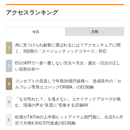
アクセスランキング
今日
月間
AIに見つけられ顧客に選ばれるには？アクセンチュアに聞
1
く、3段階の「エージェンティックコマース」対応
ECのKPIで一喜一憂しない方法〜月次・週次・日次の正し
2
い役割分担〜
コンセプトの見直しで年商20億円規模へ 急成長中の「セ
3
ルフレジ専用エコバッグORIBA」のEC戦略
「なぜ売れた？」を逃さない。ユナイテッドアローズが挑
4
む、現場の声を“良質に”収集する店舗AX
松屋がTikTokの上半期ヒットアイテム部門賞に。出店3ヵ月
5
目で月商8,500万円達成のEC戦略