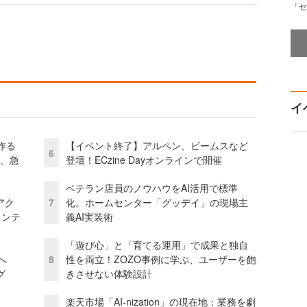
「セ
イ
作る
【イベント終了】アルペン、ビームスなど
6
ス、急
登壇！ECzine Dayオンラインで開催
ベテラン店員のノウハウをAI活用で標準
アク
7
化。ホームセンター「グッデイ」の現場主
ェンテ
義AI実装術
「遊び心」と「育てる運用」で成果と独自
模へ
8
性を両立！ZOZO事例に学ぶ、ユーザーを飽
グ
きさせない体験設計
楽天市場「AI-nization」の現在地：業務を劇