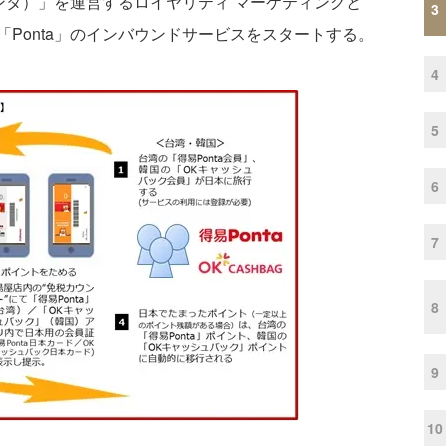
ンタ）」を運営するロイヤリティ マーケティングと
3
Ponta」のインバウンドサービスをスタートする。
4
5
6
7
8
9
10