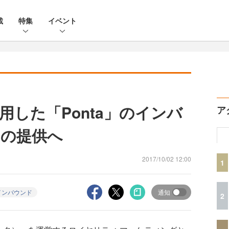
載
特集
イベント
した「Ponta」のインバ
ア
スの提供へ
2017/10/02 12:00
1
インバウンド
通知
2