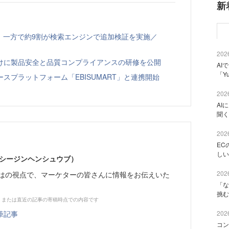
新
、一方で約9割が検索エンジンで追加検証を実施／
2026
向けに製品安全と品質コンプライアンスの研修を公開
AI
「Y
スプラットフォーム「EBISUMART」と連携開始
2026
AI
聞く
2026
EC
しい
イーシージンヘンシュウブ）
2026
らではの視点で、マーケターの皆さんに情報をお伝えいた
「な
挑む
、または直近の記事の寄稿時点での内容です
筆記事
2026
コン