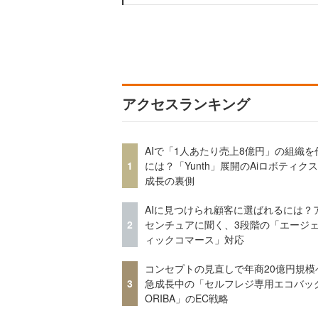
アクセスランキング
AIで「1人あたり売上8億円」の組織を
1
には？「Yunth」展開のAiロボティク
成長の裏側
AIに見つけられ顧客に選ばれるには？
2
センチュアに聞く、3段階の「エージ
ィックコマース」対応
コンセプトの見直しで年商20億円規
3
急成長中の「セルフレジ専用エコバッ
ORIBA」のEC戦略