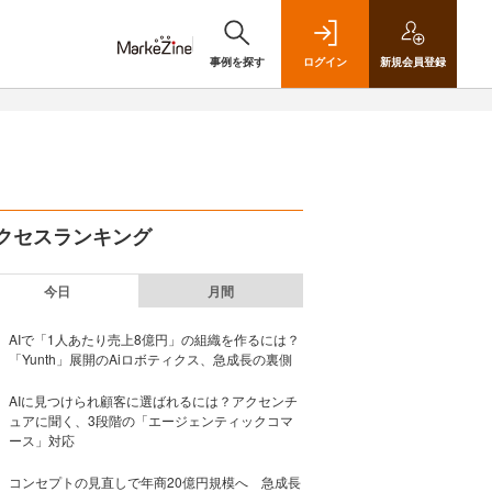
事例を探す
ログイン
新規
会員登録
クセスランキング
今日
月間
AIで「1人あたり売上8億円」の組織を作るには？
「Yunth」展開のAiロボティクス、急成長の裏側
AIに見つけられ顧客に選ばれるには？アクセンチ
ュアに聞く、3段階の「エージェンティックコマ
ース」対応
コンセプトの見直しで年商20億円規模へ 急成長