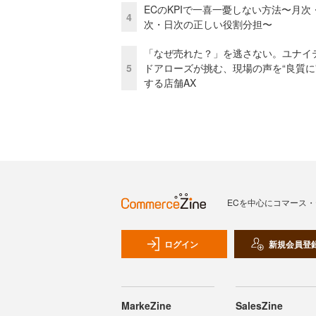
ECのKPIで一喜一憂しない方法〜月次
4
次・日次の正しい役割分担〜
「なぜ売れた？」を逃さない。ユナイ
5
ドアローズが挑む、現場の声を“良質に
する店舗AX
ECを中心にコマース
ログイン
新規会員登
MarkeZine
SalesZine