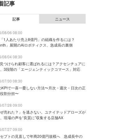
着記事
記事
ニュース
/08/06 08:00
で「1人あたり売上8億円」の組織を作るには？
unth」展開のAiロボティクス、急成長の裏側
/08/04 08:30
に見つけられ顧客に選ばれるには？アクセンチュアに
、3段階の「エージェンティックコマース」対応
/07/30 08:30
のKPIで一喜一憂しない方法〜月次・週次・日次の正
役割分担〜
/07/28 09:00
ぜ売れた？」を逃さない。ユナイテッドアローズが
、現場の声を“良質に”収集する店舗AX
/07/27 09:00
セプトの見直しで年商20億円規模へ 急成長中の