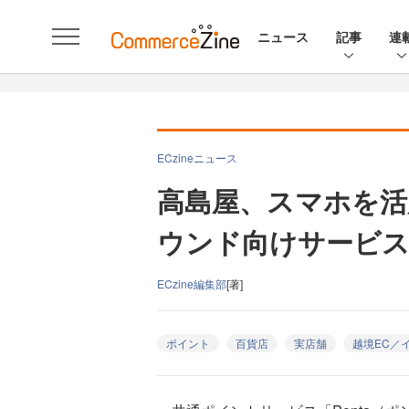
ニュース
記事
連
ECzineニュース
高島屋、スマホを活用
ウンド向けサービ
ECzine編集部
[著]
ポイント
百貨店
実店舗
越境EC／