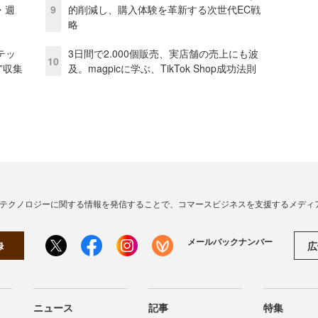
・週
9
的削減し、購入体験を革新する次世代EC戦
略
テッ
3日間で2.000個販売、実店舗の売上にも波
10
”収集
及。magpicに学ぶ、TikTok Shop成功法則
・テクノロジーに関する情報を発信することで、コマースビジネスを支援するメディ
メールバックナンバー
広
録
ニュース
記事
特集