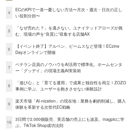
ECのKPIで一喜一憂しない方法〜月次・週次・日次の正し
4
い役割分担〜
「なぜ売れた？」を逃さない。ユナイテッドアローズが挑
5
む、現場の声を“良質に”収集する店舗AX
【イベント終了】アルペン、ビームスなど登壇！ECzine
6
Dayオンラインで開催
ベテラン店員のノウハウをAI活用で標準化。ホームセンタ
7
ー「グッデイ」の現場主義AI実装術
「遊び心」と「育てる運用」で成果と独自性を両立！ZOZO
8
事例に学ぶ、ユーザーを飽きさせない体験設計
楽天市場「AI-nization」の現在地：業務を劇的削減し、購入
9
体験を革新する次世代EC戦略
3日間で2.000個販売、実店舗の売上にも波及。magpicに学
10
ぶ、TikTok Shop成功法則