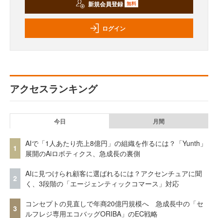
新規会員登録
無料
ログイン
アクセスランキング
今日
月間
AIで「1人あたり売上8億円」の組織を作るには？「Yunth」
1
展開のAiロボティクス、急成長の裏側
AIに見つけられ顧客に選ばれるには？アクセンチュアに聞
2
く、3段階の「エージェンティックコマース」対応
コンセプトの見直しで年商20億円規模へ 急成長中の「セ
3
ルフレジ専用エコバッグORIBA」のEC戦略