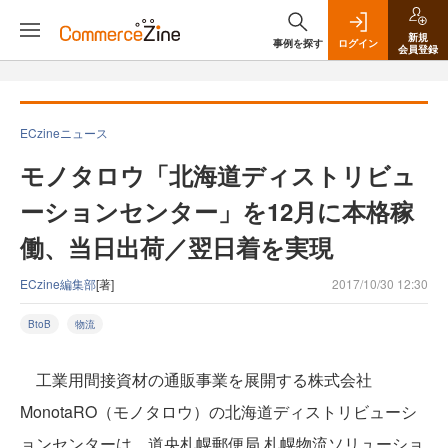
新規
事例を探す
ログイン
会員登録
ECzineニュース
モノタロウ「北海道ディストリビュ
ーションセンター」を12月に本格稼
働、当日出荷／翌日着を実現
ECzine編集部
[著]
2017/10/30 12:30
BtoB
物流
工業用間接資材の通販事業を展開する株式会社
MonotaRO（モノタロウ）の北海道ディストリビューシ
ョンセンターは、道央札幌郵便局 札幌物流ソリューショ