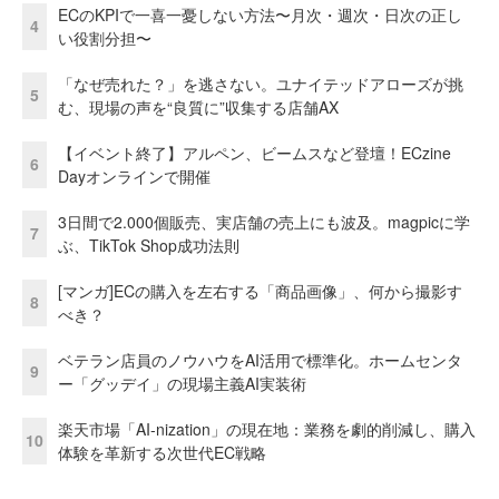
ECのKPIで一喜一憂しない方法〜月次・週次・日次の正し
4
い役割分担〜
「なぜ売れた？」を逃さない。ユナイテッドアローズが挑
5
む、現場の声を“良質に”収集する店舗AX
【イベント終了】アルペン、ビームスなど登壇！ECzine
6
Dayオンラインで開催
3日間で2.000個販売、実店舗の売上にも波及。magpicに学
7
ぶ、TikTok Shop成功法則
[マンガ]ECの購入を左右する「商品画像」、何から撮影す
8
べき？
ベテラン店員のノウハウをAI活用で標準化。ホームセンタ
9
ー「グッデイ」の現場主義AI実装術
楽天市場「AI-nization」の現在地：業務を劇的削減し、購入
10
体験を革新する次世代EC戦略