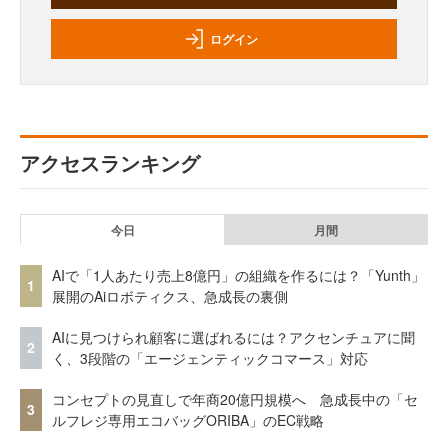
ログイン
アクセスランキング
今日
月間
AIで「1人あたり売上8億円」の組織を作るには？「Yunth」
1
展開のAiロボティクス、急成長の裏側
AIに見つけられ顧客に選ばれるには？アクセンチュアに聞
2
く、3段階の「エージェンティックコマース」対応
コンセプトの見直しで年商20億円規模へ 急成長中の「セ
3
ルフレジ専用エコバッグORIBA」のEC戦略