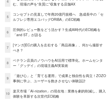
4
む、現場の声を“良質に”収集する店舗AX
コンセプトの見直しで年商20億円規模へ 急成長中の「セ
5
ルフレジ専用エコバッグORIBA」のEC戦略
圧倒的レビュー数をどう活かす？生成AI時代のEC戦略を
6
「and ST」が語る
[マンガ]ECの購入を左右する「商品画像」、何から撮影す
7
べき？
ベテラン店員のノウハウをAI活用で標準化。ホームセンタ
8
ー「グッデイ」の現場主義AI実装術
「遊び心」と「育てる運用」で成果と独自性を両立！ZOZO
9
事例に学ぶ、ユーザーを飽きさせない体験設計
楽天市場「AI-nization」の現在地：業務を劇的削減し、購入
10
体験を革新する次世代EC戦略