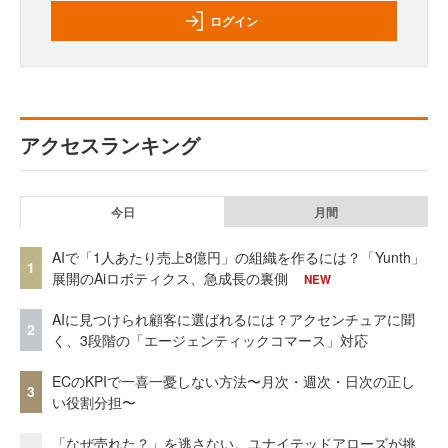
ログイン
アクセスランキング
今日
月間
AIで「1人あたり売上8億円」の組織を作るには？「Yunth」
1
展開のAiロボティクス、急成長の裏側
NEW
AIに見つけられ顧客に選ばれるには？アクセンチュアに聞
2
く、3段階の「エージェンティックコマース」対応
ECのKPIで一喜一憂しない方法〜月次・週次・日次の正し
3
い役割分担〜
「なぜ売れた？」を逃さない。ユナイテッドアローズが挑