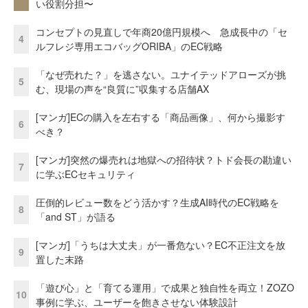
い役割分担〜
コンセプトの見直しで年商20億円規模へ 急成長中の「セ
4
ルフレジ専用エコバッグORIBA」のEC戦略
「なぜ売れた？」を逃さない。ユナイテッドアローズが挑
5
む、現場の声を“良質に”収集する店舗AX
[マンガ]ECの購入を左右する「商品画像」、何から撮影す
6
べき？
[マンガ]突然の爆売れは地獄への招待状？トド会長の勘違い
7
に学ぶECセキュリティ
圧倒的レビュー数をどう活かす？生成AI時代のEC戦略を
8
「and ST」が語る
[マンガ]「うちは大丈夫」が一番危ない？EC不正注文を放
9
置した末路
「遊び心」と「育てる運用」で成果と独自性を両立！ZOZO
10
事例に学ぶ、ユーザーを飽きさせない体験設計