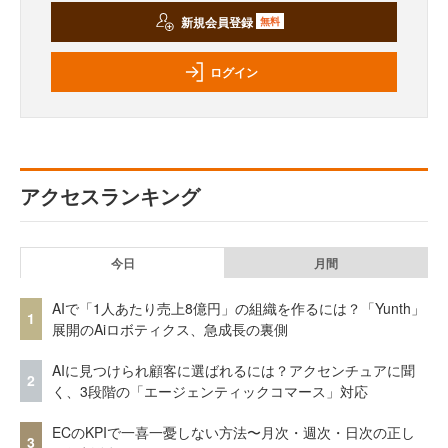
新規会員登録
無料
ログイン
アクセスランキング
今日
月間
AIで「1人あたり売上8億円」の組織を作るには？「Yunth」
1
展開のAiロボティクス、急成長の裏側
AIに見つけられ顧客に選ばれるには？アクセンチュアに聞
2
く、3段階の「エージェンティックコマース」対応
ECのKPIで一喜一憂しない方法〜月次・週次・日次の正し
3