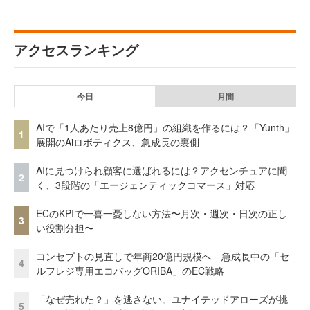
アクセスランキング
今日
月間
AIで「1人あたり売上8億円」の組織を作るには？「Yunth」
1
展開のAiロボティクス、急成長の裏側
AIに見つけられ顧客に選ばれるには？アクセンチュアに聞
2
く、3段階の「エージェンティックコマース」対応
ECのKPIで一喜一憂しない方法〜月次・週次・日次の正し
3
い役割分担〜
コンセプトの見直しで年商20億円規模へ 急成長中の「セ
4
ルフレジ専用エコバッグORIBA」のEC戦略
「なぜ売れた？」を逃さない。ユナイテッドアローズが挑
5