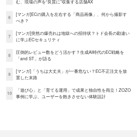
む、現場の声を“良質に”収集する店舗AX
[マンガ]ECの購入を左右する「商品画像」、何から撮影す
6
べき？
[マンガ]突然の爆売れは地獄への招待状？トド会長の勘違い
7
に学ぶECセキュリティ
圧倒的レビュー数をどう活かす？生成AI時代のEC戦略を
8
「and ST」が語る
[マンガ]「うちは大丈夫」が一番危ない？EC不正注文を放
9
置した末路
「遊び心」と「育てる運用」で成果と独自性を両立！ZOZO
10
事例に学ぶ、ユーザーを飽きさせない体験設計