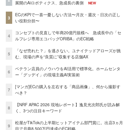
展開のAiロボティクス、急成長の裏側
NEW
ECのKPIで一喜一憂しない方法〜月次・週次・日次の正し
3
い役割分担〜
コンセプトの見直しで年商20億円規模へ 急成長中の「セ
4
ルフレジ専用エコバッグORIBA」のEC戦略
「なぜ売れた？」を逃さない。ユナイテッドアローズが挑
5
む、現場の声を“良質に”収集する店舗AX
ベテラン店員のノウハウをAI活用で標準化。ホームセンタ
6
ー「グッデイ」の現場主義AI実装術
[マンガ]ECの購入を左右する「商品画像」、何から撮影す
7
べき？
【NRF APAC 2026 現地レポート】逸見光次郎氏が読み解
8
く、3つの注目キーワード
松屋がTikTokの上半期ヒットアイテム部門賞に。出店3ヵ月
9
目で月商8,500万円達成のEC戦略