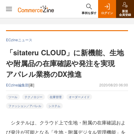
新規
事例を探す
ログイン
会員登録
ECzineニュース
「sitateru CLOUD」に新機能、生地
や附属品の在庫確認や発注を実現
アパレル業務のDX推進
ECzine編集部
[著]
2020/08/20 06:00
ツール
テクノロジー
在庫管理
オーダーメイド
ファッション／アパレル
システム
シタテルは、クラウド上で生地・附属の在庫確認およ
び発注が可能となる「生地・附属デジタル管理機能」を