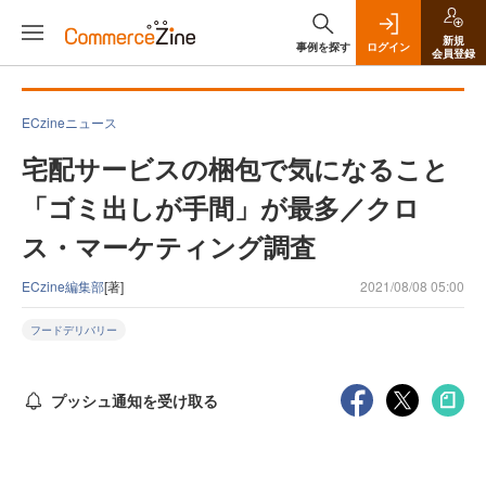
新規
事例を探す
ログイン
会員登録
ECzineニュース
宅配サービスの梱包で気になること
「ゴミ出しが手間」が最多／クロ
ス・マーケティング調査
ECzine編集部
[著]
2021/08/08 05:00
フードデリバリー
プッシュ通知を受け取る