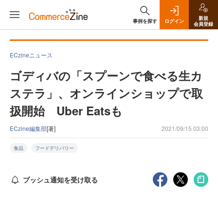
新規
事例を探す
ログイン
会員登録
ECzineニュース
ゴディバの「スプーンで食べる生カ
ステラ」、オンラインショップで取
扱開始 Uber Eatsも
ECzine編集部
[著]
2021/09/15 03:00
食品
フードデリバリー
プッシュ通知を受け取る