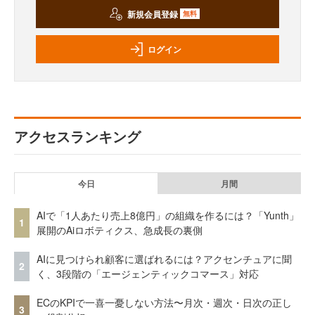
新規会員登録
無料
ログイン
アクセスランキング
今日
月間
AIで「1人あたり売上8億円」の組織を作るには？「Yunth」
1
展開のAiロボティクス、急成長の裏側
AIに見つけられ顧客に選ばれるには？アクセンチュアに聞
2
く、3段階の「エージェンティックコマース」対応
ECのKPIで一喜一憂しない方法〜月次・週次・日次の正し
3