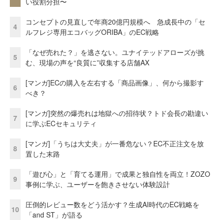
い役割分担〜
コンセプトの見直しで年商20億円規模へ 急成長中の「セ
4
ルフレジ専用エコバッグORIBA」のEC戦略
「なぜ売れた？」を逃さない。ユナイテッドアローズが挑
5
む、現場の声を“良質に”収集する店舗AX
[マンガ]ECの購入を左右する「商品画像」、何から撮影す
6
べき？
[マンガ]突然の爆売れは地獄への招待状？トド会長の勘違い
7
に学ぶECセキュリティ
[マンガ]「うちは大丈夫」が一番危ない？EC不正注文を放
8
置した末路
「遊び心」と「育てる運用」で成果と独自性を両立！ZOZO
9
事例に学ぶ、ユーザーを飽きさせない体験設計
圧倒的レビュー数をどう活かす？生成AI時代のEC戦略を
10
「and ST」が語る