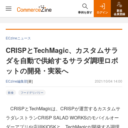
新規
事例を探す
ログイン
会員登録
ECzineニュース
CRISPとTechMagic、カスタムサラ
ダを自動で供給するサラダ調理ロボ
ットの開発・実装へ
ECzine編集部
[著]
2021/10/04 14:00
飲食
フードデリバリー
CRISPとTechMagicは、CRISPが運営するカスタムサ
ラダレストランCRISP SALAD WORKSのモバイルオー
ダーアプリや店頭KIOSKと、TechMagicが開発する調理