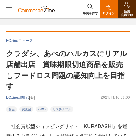
新規
事例を探す
ログイン
会員登録
ECzineニュース
クラダシ、あべのハルカスにリアル
店舗出店 賞味期限切迫商品を販売
しフードロス問題の認知向上を目指
す
ECzine編集部
[著]
2021/11/10 08:00
食品
実店舗
OMO
サステナブル
社会貢献型ショッピングサイト「KURADASHI」を運
営するクラダシは、同社が業務提携契約を締結している