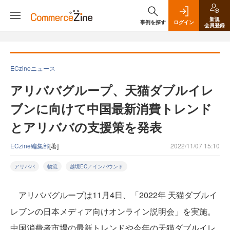
新規
事例を探す
ログイン
会員登録
ECzineニュース
アリババグループ、天猫ダブルイレ
ブンに向けて中国最新消費トレンド
とアリババの支援策を発表
ECzine編集部
[著]
2022/11/07 15:10
アリババ
物流
越境EC／インバウンド
アリババグループは11月4日、「2022年 天猫ダブルイ
レブンの⽇本メディア向けオンライン説明会」を実施。
中国消費者市場の最新トレンドや今年の天猫ダブルイレ