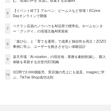
む、現場の声を“良質に”収集する店舗AX
【イベント終了】アルペン、ビームスなど登壇！ECzine
6
Dayオンラインで開催
ベテラン店員のノウハウをAI活用で標準化。ホームセンタ
7
ー「グッデイ」の現場主義AI実装術
「遊び心」と「育てる運用」で成果と独自性を両立！ZOZO
8
事例に学ぶ、ユーザーを飽きさせない体験設計
楽天市場「AI-nization」の現在地：業務を劇的削減し、購入
9
体験を革新する次世代EC戦略
3日間で2.000個販売、実店舗の売上にも波及。magpicに学
10
ぶ、TikTok Shop成功法則