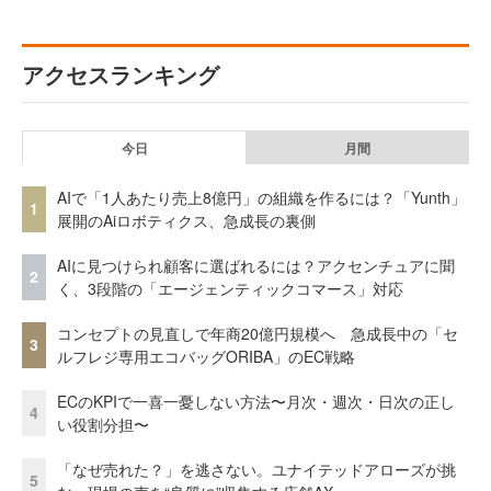
アクセスランキング
今日
月間
AIで「1人あたり売上8億円」の組織を作るには？「Yunth」
1
展開のAiロボティクス、急成長の裏側
AIに見つけられ顧客に選ばれるには？アクセンチュアに聞
2
く、3段階の「エージェンティックコマース」対応
コンセプトの見直しで年商20億円規模へ 急成長中の「セ
3
ルフレジ専用エコバッグORIBA」のEC戦略
ECのKPIで一喜一憂しない方法〜月次・週次・日次の正し
4
い役割分担〜
「なぜ売れた？」を逃さない。ユナイテッドアローズが挑
5