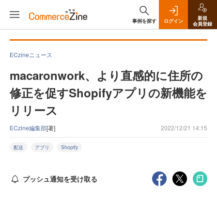
新規
事例を探す
ログイン
会員登録
ECzineニュース
macaronwork、より直感的に住所の
修正を促すShopifyアプリの新機能を
リリース
ECzine編集部
[著]
2022/12/21 14:15
配送
アプリ
Shopify
プッシュ通知を受け取る