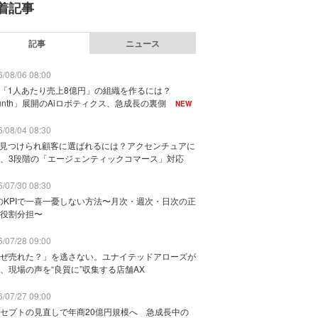
着記事
記事
ニュース
/08/06 08:00
で「1人あたり売上8億円」の組織を作るには？
unth」展開のAiロボティクス、急成長の裏側
NEW
/08/04 08:30
に見つけられ顧客に選ばれるには？アクセンチュアに
、3段階の「エージェンティックコマース」対応
/07/30 08:30
のKPIで一喜一憂しない方法〜月次・週次・日次の正
役割分担〜
/07/28 09:00
ぜ売れた？」を逃さない。ユナイテッドアローズが
、現場の声を“良質に”収集する店舗AX
/07/27 09:00
セプトの見直しで年商20億円規模へ 急成長中の