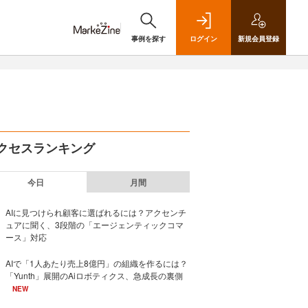
事例を探す
ログイン
新規
会員登録
クセスランキング
今日
月間
AIに見つけられ顧客に選ばれるには？アクセンチ
ュアに聞く、3段階の「エージェンティックコマ
ース」対応
AIで「1人あたり売上8億円」の組織を作るには？
「Yunth」展開のAiロボティクス、急成長の裏側
NEW