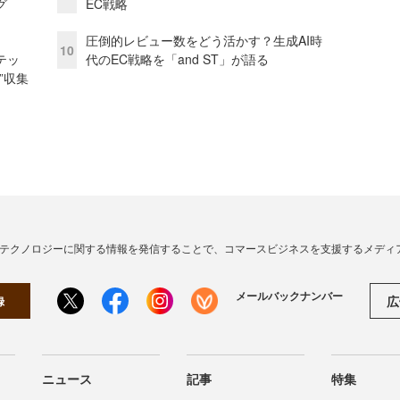
グ
EC戦略
圧倒的レビュー数をどう活かす？生成AI時
10
テッ
代のEC戦略を「and ST」が語る
”収集
・テクノロジーに関する情報を発信することで、コマースビジネスを支援するメディ
メールバックナンバー
広
録
ニュース
記事
特集