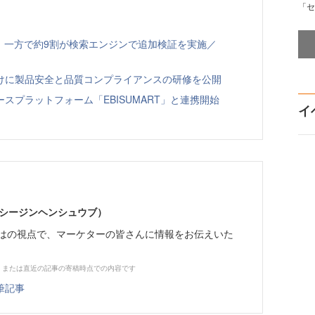
「セ
、一方で約9割が検索エンジンで追加検証を実施／
向けに製品安全と品質コンプライアンスの研修を公開
スプラットフォーム「EBISUMART」と連携開始
イ
イーシージンヘンシュウブ）
らではの視点で、マーケターの皆さんに情報をお伝えいた
、または直近の記事の寄稿時点での内容です
筆記事