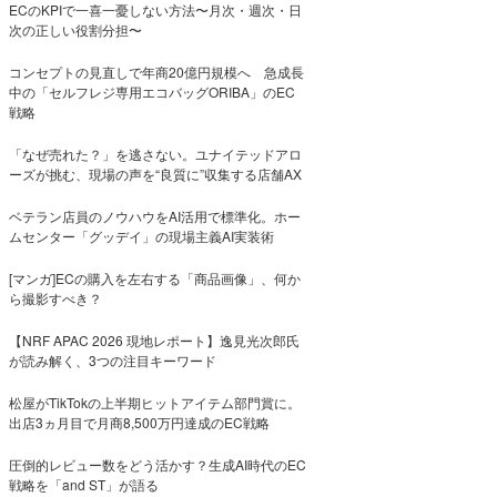
ECのKPIで一喜一憂しない方法〜月次・週次・日
次の正しい役割分担〜
コンセプトの見直しで年商20億円規模へ 急成長
中の「セルフレジ専用エコバッグORIBA」のEC
戦略
「なぜ売れた？」を逃さない。ユナイテッドアロ
ーズが挑む、現場の声を“良質に”収集する店舗AX
ベテラン店員のノウハウをAI活用で標準化。ホー
ムセンター「グッデイ」の現場主義AI実装術
[マンガ]ECの購入を左右する「商品画像」、何か
ら撮影すべき？
【NRF APAC 2026 現地レポート】逸見光次郎氏
が読み解く、3つの注目キーワード
松屋がTikTokの上半期ヒットアイテム部門賞に。
出店3ヵ月目で月商8,500万円達成のEC戦略
圧倒的レビュー数をどう活かす？生成AI時代のEC
戦略を「and ST」が語る