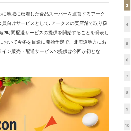
3
中心に地域に密着した食品スーパーを運営するアーク
ム会員向けサービスとして､アークスの実店舗で取り扱
4
短2時間配送サービスの提供を開始することを発表し
において今冬を目途に開始予定で、北海道地方にお
5
ンライン販売・配送サービスの提供は今回が初とな
6
7
8
9
10