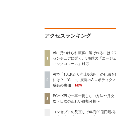
アクセスランキング
AIに見つけられ顧客に選ばれるには？
1
センチュアに聞く、3段階の「エージ
ィックコマース」対応
AIで「1人あたり売上8億円」の組織を
2
には？「Yunth」展開のAiロボティク
成長の裏側
NEW
ECのKPIで一喜一憂しない方法〜月次
3
次・日次の正しい役割分担〜
コンセプトの見直しで年商20億円規