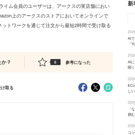
新
ライム会員のユーザーは、アークスの実店舗におい
azon上のアークスのストアにおいてオンラインで
送ネットワークを通じて注文から最短2時間で受け取る
2026
AI
「Y
2026
たか？
参考になった
AI
0
聞く
2026
EC
受け取る
しい
2026
「な
挑む
2026
コン