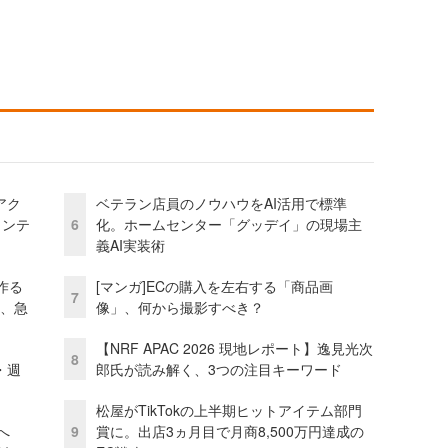
アク
ベテラン店員のノウハウをAI活用で標準
ェンテ
6
化。ホームセンター「グッデイ」の現場主
義AI実装術
作る
[マンガ]ECの購入を左右する「商品画
7
ス、急
像」、何から撮影すべき？
【NRF APAC 2026 現地レポート】逸見光次
8
・週
郎氏が読み解く、3つの注目キーワード
松屋がTikTokの上半期ヒットアイテム部門
模へ
9
賞に。出店3ヵ月目で月商8,500万円達成の