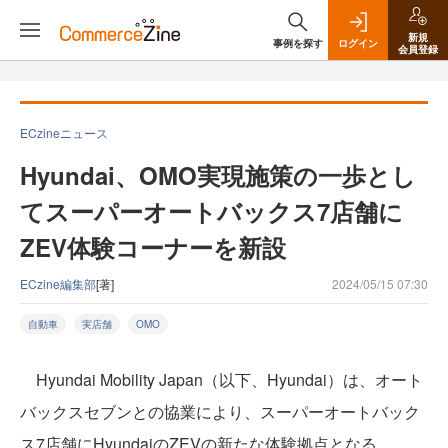
新規
事例を探す
ログイン
会員登録
ECzineニュース
Hyundai、OMO実現施策の一歩とし
てスーパーオートバックス7店舗に
ZEV体験コーナーを新設
ECzine編集部
[著]
2024/05/15 07:30
自動車
実店舗
OMO
Hyundai Mobility Japan（以下、Hyundai）は、オート
バックスセブンとの協業により、スーパーオートバック
ス7店舗にHyundaiのZEVの新たな体験拠点となる