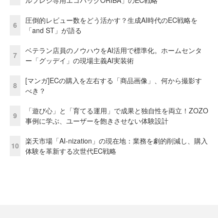
圧倒的レビュー数をどう活かす？生成AI時代のEC戦略を
6
「and ST」が語る
ベテラン店員のノウハウをAI活用で標準化。ホームセンタ
7
ー「グッデイ」の現場主義AI実装術
[マンガ]ECの購入を左右する「商品画像」、何から撮影す
8
べき？
「遊び心」と「育てる運用」で成果と独自性を両立！ZOZO
9
事例に学ぶ、ユーザーを飽きさせない体験設計
楽天市場「AI-nization」の現在地：業務を劇的削減し、購入
10
体験を革新する次世代EC戦略