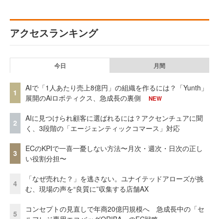
アクセスランキング
今日
月間
AIで「1人あたり売上8億円」の組織を作るには？「Yunth」
1
展開のAiロボティクス、急成長の裏側
NEW
AIに見つけられ顧客に選ばれるには？アクセンチュアに聞
2
く、3段階の「エージェンティックコマース」対応
ECのKPIで一喜一憂しない方法〜月次・週次・日次の正し
3
い役割分担〜
「なぜ売れた？」を逃さない。ユナイテッドアローズが挑
4
む、現場の声を“良質に”収集する店舗AX
コンセプトの見直しで年商20億円規模へ 急成長中の「セ
5
ルフレジ専用エコバッグORIBA」のEC戦略