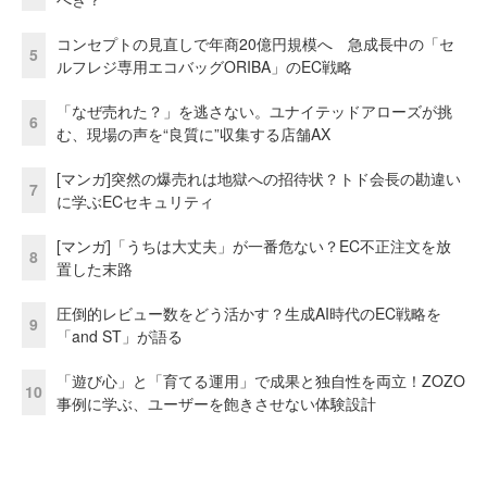
コンセプトの見直しで年商20億円規模へ 急成長中の「セ
5
ルフレジ専用エコバッグORIBA」のEC戦略
「なぜ売れた？」を逃さない。ユナイテッドアローズが挑
6
む、現場の声を“良質に”収集する店舗AX
[マンガ]突然の爆売れは地獄への招待状？トド会長の勘違い
7
に学ぶECセキュリティ
[マンガ]「うちは大丈夫」が一番危ない？EC不正注文を放
8
置した末路
圧倒的レビュー数をどう活かす？生成AI時代のEC戦略を
9
「and ST」が語る
「遊び心」と「育てる運用」で成果と独自性を両立！ZOZO
10
事例に学ぶ、ユーザーを飽きさせない体験設計