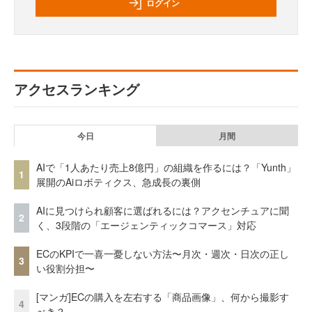
ログイン
アクセスランキング
今日
月間
AIで「1人あたり売上8億円」の組織を作るには？「Yunth」
1
展開のAiロボティクス、急成長の裏側
AIに見つけられ顧客に選ばれるには？アクセンチュアに聞
2
く、3段階の「エージェンティックコマース」対応
ECのKPIで一喜一憂しない方法〜月次・週次・日次の正し
3
い役割分担〜
[マンガ]ECの購入を左右する「商品画像」、何から撮影す
4
べき？