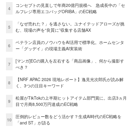
コンセプトの見直しで年商20億円規模へ 急成長中の「セ
4
ルフレジ専用エコバッグORIBA」のEC戦略
「なぜ売れた？」を逃さない。ユナイテッドアローズが挑
5
む、現場の声を“良質に”収集する店舗AX
ベテラン店員のノウハウをAI活用で標準化。ホームセンタ
6
ー「グッデイ」の現場主義AI実装術
[マンガ]ECの購入を左右する「商品画像」、何から撮影す
7
べき？
【NRF APAC 2026 現地レポート】逸見光次郎氏が読み解
8
く、3つの注目キーワード
松屋がTikTokの上半期ヒットアイテム部門賞に。出店3ヵ月
9
目で月商8,500万円達成のEC戦略
圧倒的レビュー数をどう活かす？生成AI時代のEC戦略を
10
「and ST」が語る