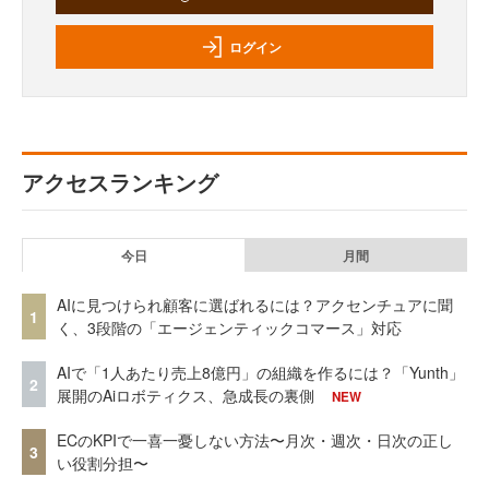
ログイン
アクセスランキング
今日
月間
AIに見つけられ顧客に選ばれるには？アクセンチュアに聞
1
く、3段階の「エージェンティックコマース」対応
AIで「1人あたり売上8億円」の組織を作るには？「Yunth」
2
展開のAiロボティクス、急成長の裏側
NEW
ECのKPIで一喜一憂しない方法〜月次・週次・日次の正し
3
い役割分担〜