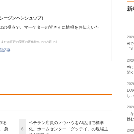
新
イーシージンヘンシュウブ）
らではの視点で、マーケターの皆さんに情報をお伝えいた
2026
、または直近の記事の寄稿時点での内容です
AI
「Y
筆記事
2026
AI
聞く
2026
EC
しい
2026
「な
挑む
作る
ベテラン店員のノウハウをAI活用で標準
ス、急
6
化。ホームセンター「グッデイ」の現場主
2026