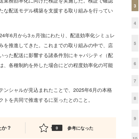
送業務効率化に向けた検証を実施した。検証で確認
3
たな配送モデル構築を支援する取り組みを行ってい
4
24年6月から3ヵ月強にわたり、配送効率化シミュレ
5
みを推進してきた。これまでの取り組みの中で、店
いった配送に影響する諸条件別にキャパシティ（配
6
は、各種制約を外した場合にどの程度効率化の可能
7
ンシャルが見込まれたことで、2025年6月の本格
8
クトを共同で推進するに至ったとのこと。
9
たか？
参考になった
0
10