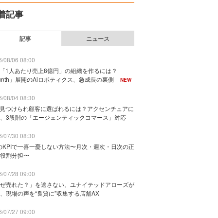
着記事
記事
ニュース
/08/06 08:00
で「1人あたり売上8億円」の組織を作るには？
unth」展開のAiロボティクス、急成長の裏側
NEW
/08/04 08:30
に見つけられ顧客に選ばれるには？アクセンチュアに
、3段階の「エージェンティックコマース」対応
/07/30 08:30
のKPIで一喜一憂しない方法〜月次・週次・日次の正
役割分担〜
/07/28 09:00
ぜ売れた？」を逃さない。ユナイテッドアローズが
、現場の声を“良質に”収集する店舗AX
/07/27 09:00