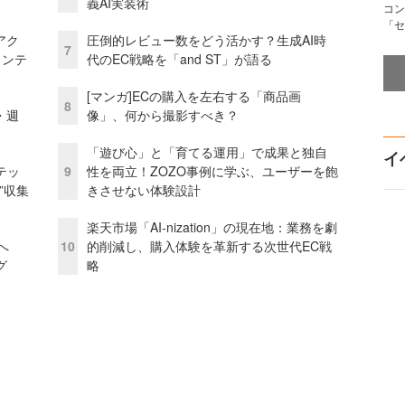
義AI実装術
コン
「セ
アク
圧倒的レビュー数をどう活かす？生成AI時
7
ェンテ
代のEC戦略を「and ST」が語る
[マンガ]ECの購入を左右する「商品画
8
・週
像」、何から撮影すべき？
「遊び心」と「育てる運用」で成果と独自
イ
テッ
9
性を両立！ZOZO事例に学ぶ、ユーザーを飽
”収集
きさせない体験設計
楽天市場「AI-nization」の現在地：業務を劇
模へ
10
的削減し、購入体験を革新する次世代EC戦
グ
略