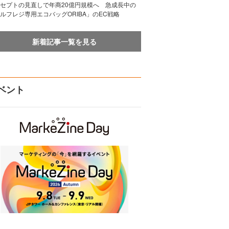
セプトの見直しで年商20億円規模へ 急成長中の
ルフレジ専用エコバッグORIBA」のEC戦略
新着記事一覧を見る
ベント