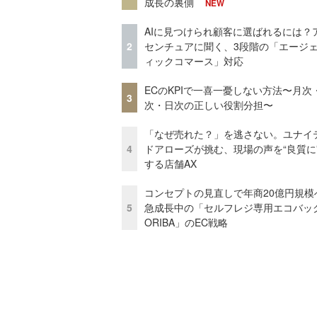
成長の裏側
NEW
AIに見つけられ顧客に選ばれるには？
2
センチュアに聞く、3段階の「エージ
ィックコマース」対応
ECのKPIで一喜一憂しない方法〜月次
3
次・日次の正しい役割分担〜
「なぜ売れた？」を逃さない。ユナイ
4
ドアローズが挑む、現場の声を“良質に
する店舗AX
コンセプトの見直しで年商20億円規
5
急成長中の「セルフレジ専用エコバッ
ORIBA」のEC戦略