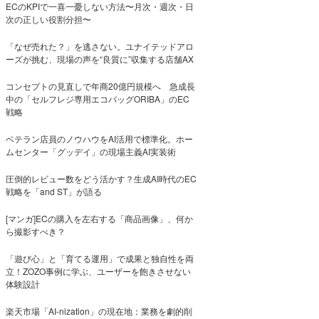
ECのKPIで一喜一憂しない方法〜月次・週次・日
次の正しい役割分担〜
「なぜ売れた？」を逃さない。ユナイテッドアロ
ーズが挑む、現場の声を“良質に”収集する店舗AX
コンセプトの見直しで年商20億円規模へ 急成長
中の「セルフレジ専用エコバッグORIBA」のEC
戦略
ベテラン店員のノウハウをAI活用で標準化。ホー
ムセンター「グッデイ」の現場主義AI実装術
圧倒的レビュー数をどう活かす？生成AI時代のEC
戦略を「and ST」が語る
[マンガ]ECの購入を左右する「商品画像」、何か
ら撮影すべき？
「遊び心」と「育てる運用」で成果と独自性を両
立！ZOZO事例に学ぶ、ユーザーを飽きさせない
体験設計
楽天市場「AI-nization」の現在地：業務を劇的削