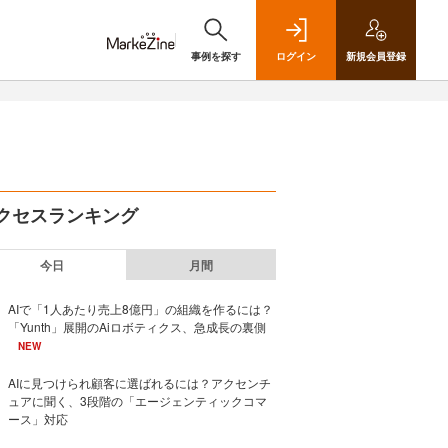
事例を探す
ログイン
新規
会員登録
クセスランキング
今日
月間
AIで「1人あたり売上8億円」の組織を作るには？
「Yunth」展開のAiロボティクス、急成長の裏側
NEW
AIに見つけられ顧客に選ばれるには？アクセンチ
ュアに聞く、3段階の「エージェンティックコマ
ース」対応