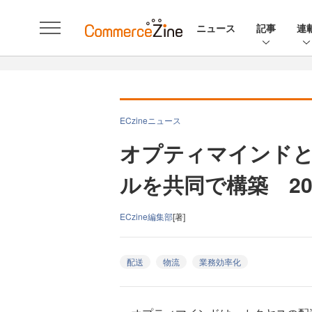
ニュース
記事
連
ECzineニュース
オプティマインド
ルを共同で構築 20
ECzine編集部
[著]
配送
物流
業務効率化