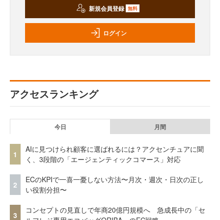
新規会員登録
無料
ログイン
アクセスランキング
今日
月間
AIに見つけられ顧客に選ばれるには？アクセンチュアに聞
1
く、3段階の「エージェンティックコマース」対応
ECのKPIで一喜一憂しない方法〜月次・週次・日次の正し
2
い役割分担〜
コンセプトの見直しで年商20億円規模へ 急成長中の「セ
3