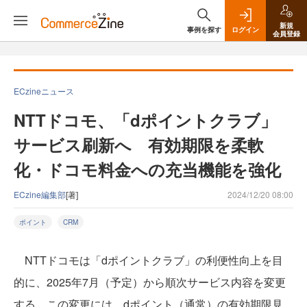
新規
事例を探す
ログイン
会員登録
ECzineニュース
NTTドコモ、「dポイントクラブ」
サービス刷新へ 有効期限を柔軟
化・ドコモ料金への充当機能を強化
ECzine編集部
[著]
2024/12/20 08:00
ポイント
CRM
NTTドコモは「dポイントクラブ」の利便性向上を目
的に、2025年7月（予定）から順次サービス内容を変更
する。この変更には、dポイント（通常）の有効期限見