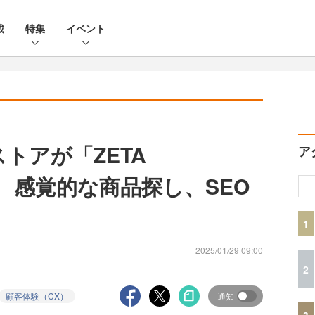
載
特集
イベント
ストアが「ZETA
ア
入 感覚的な商品探し、SEO
1
2025/01/29 09:00
2
顧客体験（CX）
通知
3