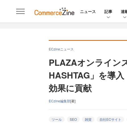
ニュース
記事
連
ECzineニュース
PLAZAオンライン
HASHTAG」を導
効果に貢献
ECzine編集部
[著]
ツール
SEO
雑貨
自社ECサイト