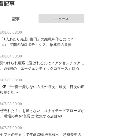
着記事
記事
ニュース
/08/06 08:00
で「1人あたり売上8億円」の組織を作るには？
unth」展開のAiロボティクス、急成長の裏側
/08/04 08:30
に見つけられ顧客に選ばれるには？アクセンチュアに
、3段階の「エージェンティックコマース」対応
/07/30 08:30
のKPIで一喜一憂しない方法〜月次・週次・日次の正
役割分担〜
/07/28 09:00
ぜ売れた？」を逃さない。ユナイテッドアローズが
、現場の声を“良質に”収集する店舗AX
/07/27 09:00
セプトの見直しで年商20億円規模へ 急成長中の