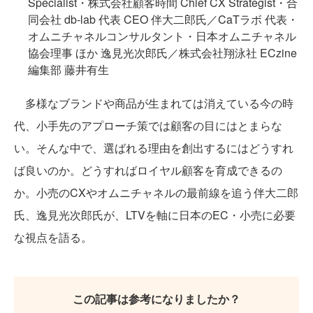
Specialist・株式会社顧客時間 Chief CX Strategist・合
同会社 db-lab 代表 CEO 伴大二郎氏／CaTラボ 代表・
オムニチャネルコンサルタント・日本オムニチャネル
協会理事 ほか 逸見光次郎氏／株式会社翔泳社 ECzine
編集部 藤井有生
多様なブランドや商品が生まれては消えている今の時
代、小手先のアプローチ策では顧客の目にはとまらな
い。そんな中で、選ばれる理由を創出するにはどうすれ
ば良いのか。どうすればロイヤル顧客を育成できるの
か。小売のCXやオムニチャネルの最前線を追う伴大二郎
氏、逸見光次郎氏が、LTVを軸に日本のEC・小売に必要
な視点を語る。
この記事は参考になりましたか？