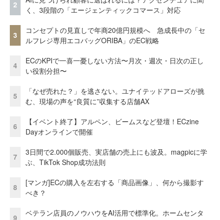
2
く、3段階の「エージェンティックコマース」対応
コンセプトの見直しで年商20億円規模へ 急成長中の「セ
3
ルフレジ専用エコバッグORIBA」のEC戦略
ECのKPIで一喜一憂しない方法〜月次・週次・日次の正し
4
い役割分担〜
「なぜ売れた？」を逃さない。ユナイテッドアローズが挑
5
む、現場の声を“良質に”収集する店舗AX
【イベント終了】アルペン、ビームスなど登壇！ECzine
6
Dayオンラインで開催
3日間で2.000個販売、実店舗の売上にも波及。magpicに学
7
ぶ、TikTok Shop成功法則
[マンガ]ECの購入を左右する「商品画像」、何から撮影す
8
べき？
ベテラン店員のノウハウをAI活用で標準化。ホームセンタ
9