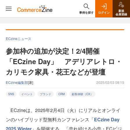
新規
事例を探す
ログイン
会員登録
ECzineニュース
参加枠の追加が決定！2/4開催
「ECzine Day」 アデリアレトロ・
カリモク家具・花王などが登壇
ECzine編集部
[著]
2025/02/03 08:15
SNS
イベント
ブランド
CRM
顧客体験（CX）
ECzineは、2025年2月4日（火）にリアルとオンライ
ンのハイブリッド型無料カンファレンス「
ECzine Day
2025 Winter
」を開催する。「売れ続ける小売・ECビジ