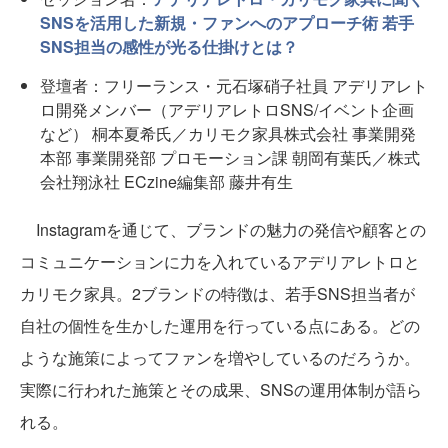
SNSを活用した新規・ファンへのアプローチ術 若手
SNS担当の感性が光る仕掛けとは？
登壇者：フリーランス・元石塚硝子社員 アデリアレト
ロ開発メンバー（アデリアレトロSNS/イベント企画
など） 桐本夏希氏／カリモク家具株式会社 事業開発
本部 事業開発部 プロモーション課 朝岡有葉氏／株式
会社翔泳社 ECzine編集部 藤井有生
Instagramを通じて、ブランドの魅力の発信や顧客との
コミュニケーションに力を入れているアデリアレトロと
カリモク家具。2ブランドの特徴は、若手SNS担当者が
自社の個性を生かした運用を行っている点にある。どの
ような施策によってファンを増やしているのだろうか。
実際に行われた施策とその成果、SNSの運用体制が語ら
れる。