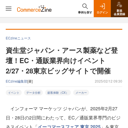
新規
事例を探す
ログイン
会員登録
ECzineニュース
資生堂ジャパン・アース製薬など登
壇！EC・通販業界向けイベント
2/27・28東京ビッグサイトで開催
ECzine編集部
[著]
2025/02/12 09:30
イベント
データ分析
顧客体験（CX）
メーカー
インフォーマ マーケッツ ジャパンが、2025年2月27
日・28日の2日間にわたって、EC／通販業界専門のビジ
ネスイベント「
イーコマースフェア 東京 2025
」を東京