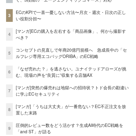
ECのKPIで一喜一憂しない方法〜月次・週次・日次の正し
3
い役割分担〜
[マンガ]ECの購入を左右する「商品画像」、何から撮影す
4
べき？
コンセプトの見直しで年商20億円規模へ 急成長中の「セ
5
ルフレジ専用エコバッグORIBA」のEC戦略
「なぜ売れた？」を逃さない。ユナイテッドアローズが挑
6
む、現場の声を“良質に”収集する店舗AX
[マンガ]突然の爆売れは地獄への招待状？トド会長の勘違い
7
に学ぶECセキュリティ
[マンガ]「うちは大丈夫」が一番危ない？EC不正注文を放
8
置した末路
圧倒的レビュー数をどう活かす？生成AI時代のEC戦略を
9
「and ST」が語る