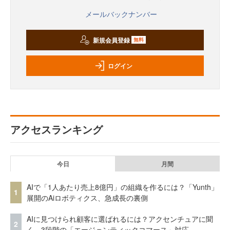
メールバックナンバー
新規会員登録
無料
ログイン
アクセスランキング
今日
月間
AIで「1人あたり売上8億円」の組織を作るには？「Yunth」
1
展開のAiロボティクス、急成長の裏側
AIに見つけられ顧客に選ばれるには？アクセンチュアに聞
2
く、3段階の「エージェンティックコマース」対応