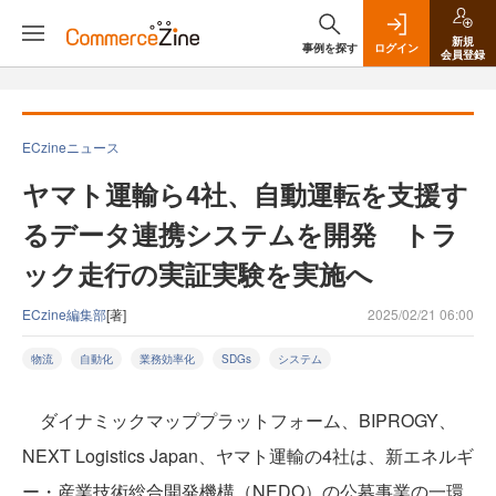
新規
事例を探す
ログイン
会員登録
ECzineニュース
ヤマト運輸ら4社、自動運転を支援す
るデータ連携システムを開発 トラ
ック走行の実証実験を実施へ
ECzine編集部
[著]
2025/02/21 06:00
物流
自動化
業務効率化
SDGs
システム
ダイナミックマッププラットフォーム、BIPROGY、
NEXT Logistics Japan、ヤマト運輸の4社は、新エネルギ
ー・産業技術総合開発機構（NEDO）の公募事業の一環