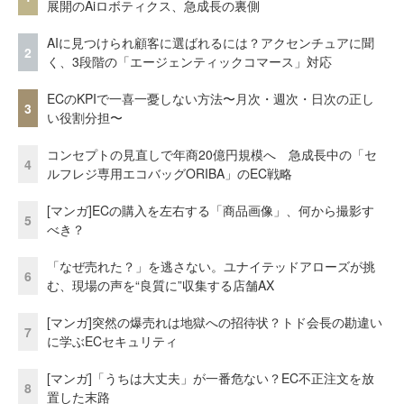
展開のAiロボティクス、急成長の裏側
AIに見つけられ顧客に選ばれるには？アクセンチュアに聞
2
く、3段階の「エージェンティックコマース」対応
ECのKPIで一喜一憂しない方法〜月次・週次・日次の正し
3
い役割分担〜
コンセプトの見直しで年商20億円規模へ 急成長中の「セ
4
ルフレジ専用エコバッグORIBA」のEC戦略
[マンガ]ECの購入を左右する「商品画像」、何から撮影す
5
べき？
「なぜ売れた？」を逃さない。ユナイテッドアローズが挑
6
む、現場の声を“良質に”収集する店舗AX
[マンガ]突然の爆売れは地獄への招待状？トド会長の勘違い
7
に学ぶECセキュリティ
[マンガ]「うちは大丈夫」が一番危ない？EC不正注文を放
8
置した末路