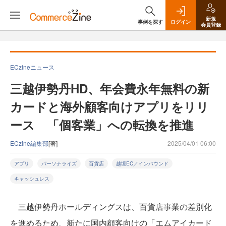
新規
事例を探す
ログイン
会員登録
ECzineニュース
三越伊勢丹HD、年会費永年無料の新
カードと海外顧客向けアプリをリリ
ース 「個客業」への転換を推進
ECzine編集部
[著]
2025/04/01 06:00
アプリ
パーソナライズ
百貨店
越境EC／インバウンド
キャッシュレス
三越伊勢丹ホールディングスは、百貨店事業の差別化
を進めるため、新たに国内顧客向けの「エムアイカード