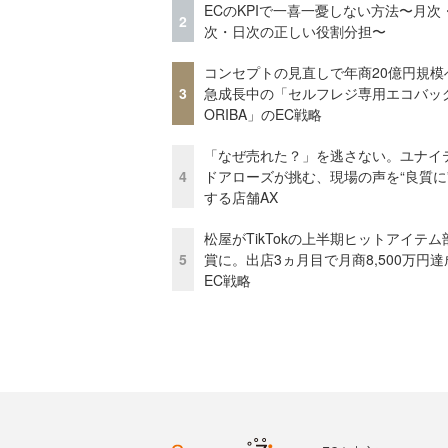
ECのKPIで一喜一憂しない方法〜月次
2
次・日次の正しい役割分担〜
コンセプトの見直しで年商20億円規
3
急成長中の「セルフレジ専用エコバッ
ORIBA」のEC戦略
「なぜ売れた？」を逃さない。ユナイ
4
ドアローズが挑む、現場の声を“良質に
する店舗AX
松屋がTikTokの上半期ヒットアイテム
5
賞に。出店3ヵ月目で月商8,500万円達
EC戦略