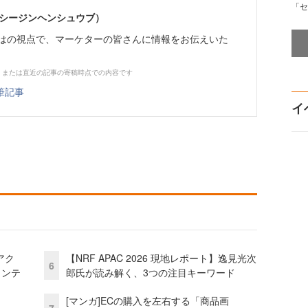
「セ
イーシージンヘンシュウブ）
らではの視点で、マーケターの皆さんに情報をお伝えいた
、または直近の記事の寄稿時点での内容です
筆記事
イ
アク
【NRF APAC 2026 現地レポート】逸見光次
6
ェンテ
郎氏が読み解く、3つの注目キーワード
[マンガ]ECの購入を左右する「商品画
7