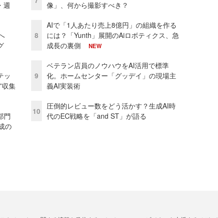
・週
像」、何から撮影すべき？
AIで「1人あたり売上8億円」の組織を作る
模へ
8
には？「Yunth」展開のAiロボティクス、急
グ
成長の裏側
NEW
ベテラン店員のノウハウをAI活用で標準
テッ
9
化。ホームセンター「グッデイ」の現場主
”収集
義AI実装術
圧倒的レビュー数をどう活かす？生成AI時
10
部門
代のEC戦略を「and ST」が語る
成の