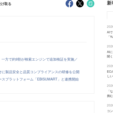
新
受け取る
2026
AI
「Y
2026
AI
聞く
、一方で約9割が検索エンジンで追加検証を実施／
2026
EC
向けに製品安全と品質コンプライアンスの研修を公開
しい
スプラットフォーム「EBISUMART」と連携開始
2026
「な
挑む
2026
コン