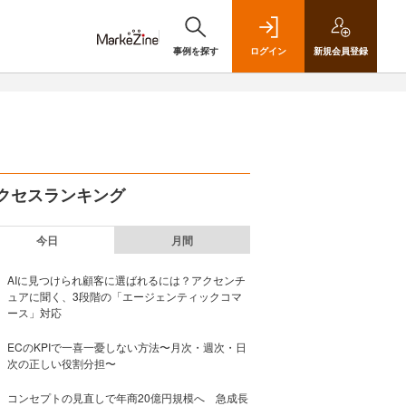
事例を探す
ログイン
新規
会員登録
クセスランキング
今日
月間
AIに見つけられ顧客に選ばれるには？アクセンチ
ュアに聞く、3段階の「エージェンティックコマ
ース」対応
ECのKPIで一喜一憂しない方法〜月次・週次・日
次の正しい役割分担〜
コンセプトの見直しで年商20億円規模へ 急成長