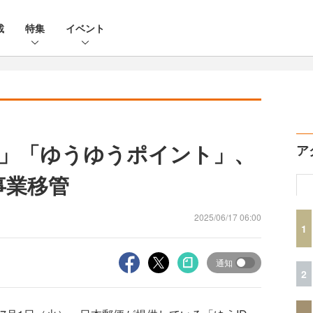
載
特集
イベント
D」「ゆうゆうポイント」、
ア
事業移管
2025/06/17 06:00
1
通知
2