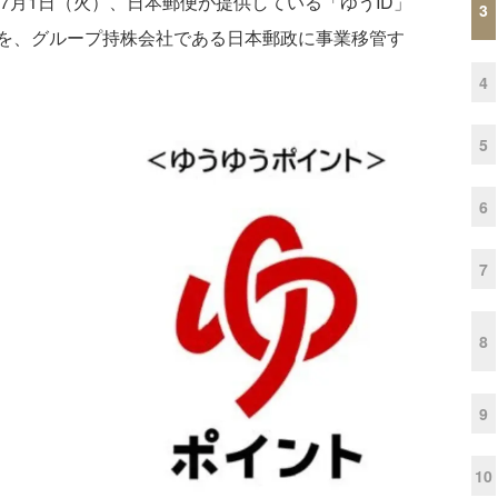
7月1日（火）、日本郵便が提供している「ゆうID」
3
を、グループ持株会社である日本郵政に事業移管す
4
5
6
7
8
9
10