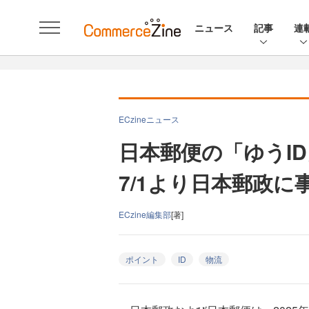
ニュース
記事
連
ECzineニュース
日本郵便の「ゆうI
7/1より日本郵政に
ECzine編集部
[著]
ポイント
ID
物流