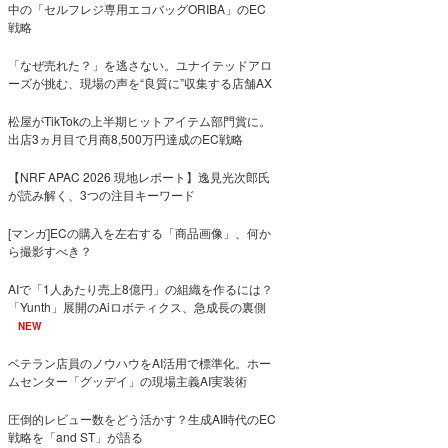
中の「セルフレジ専用エコバッグORIBA」のEC
戦略
「なぜ売れた？」を逃さない。ユナイテッドアロ
ーズが挑む、現場の声を“良質に”収集する店舗AX
松屋がTikTokの上半期ヒットアイテム部門賞に。
出店3ヵ月目で月商8,500万円達成のEC戦略
【NRF APAC 2026 現地レポート】逸見光次郎氏
が読み解く、3つの注目キーワード
[マンガ]ECの購入を左右する「商品画像」、何か
ら撮影すべき？
AIで「1人あたり売上8億円」の組織を作るには？
「Yunth」展開のAiロボティクス、急成長の裏側
NEW
ベテラン店員のノウハウをAI活用で標準化。ホー
ムセンター「グッデイ」の現場主義AI実装術
圧倒的レビュー数をどう活かす？生成AI時代のEC
戦略を「and ST」が語る