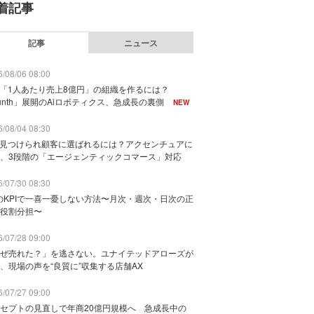
着記事
記事
ニュース
/08/06 08:00
で「1人あたり売上8億円」の組織を作るには？
unth」展開のAiロボティクス、急成長の裏側
NEW
/08/04 08:30
に見つけられ顧客に選ばれるには？アクセンチュアに
、3段階の「エージェンティックコマース」対応
/07/30 08:30
のKPIで一喜一憂しない方法〜月次・週次・日次の正
役割分担〜
/07/28 09:00
ぜ売れた？」を逃さない。ユナイテッドアローズが
、現場の声を“良質に”収集する店舗AX
/07/27 09:00
セプトの見直しで年商20億円規模へ 急成長中の