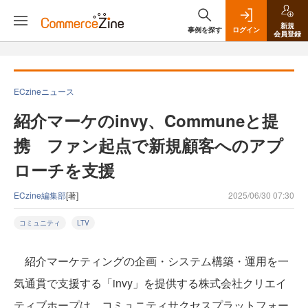
新規
事例を探す
ログイン
会員登録
ECzineニュース
紹介マーケのinvy、Communeと提
携 ファン起点で新規顧客へのアプ
ローチを支援
ECzine編集部
[著]
2025/06/30 07:30
コミュニティ
LTV
紹介マーケティングの企画・システム構築・運用を一
気通貫で支援する「invy」を提供する株式会社クリエイ
ティブホープは、コミュニティサクセスプラットフォー