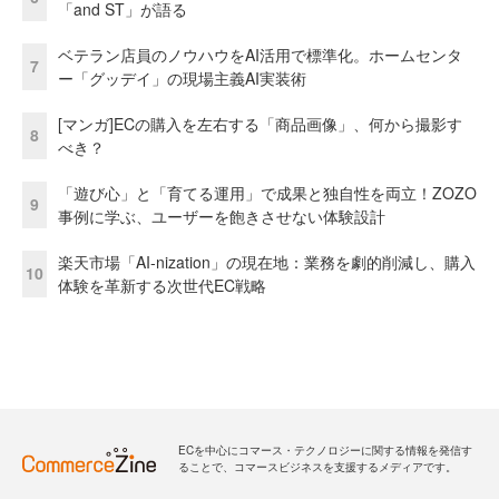
「and ST」が語る
ベテラン店員のノウハウをAI活用で標準化。ホームセンタ
7
ー「グッデイ」の現場主義AI実装術
[マンガ]ECの購入を左右する「商品画像」、何から撮影す
8
べき？
「遊び心」と「育てる運用」で成果と独自性を両立！ZOZO
9
事例に学ぶ、ユーザーを飽きさせない体験設計
楽天市場「AI-nization」の現在地：業務を劇的削減し、購入
10
体験を革新する次世代EC戦略
ECを中心にコマース・テクノロジーに関する情報を発信す
ることで、コマースビジネスを支援するメディアです。