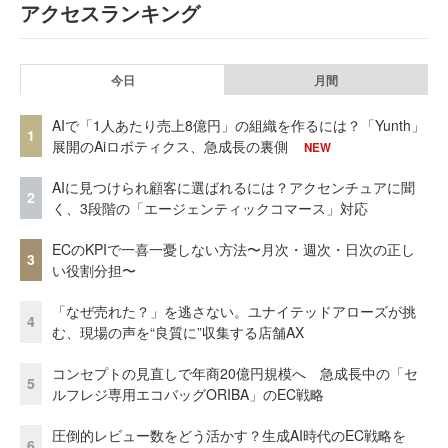
アクセスランキング
今日
月間
AIで「1人あたり売上8億円」の組織を作るには？「Yunth」
1
展開のAiロボティクス、急成長の裏側
NEW
AIに見つけられ顧客に選ばれるには？アクセンチュアに聞
2
く、3段階の「エージェンティックコマース」対応
ECのKPIで一喜一憂しない方法〜月次・週次・日次の正し
3
い役割分担〜
「なぜ売れた？」を逃さない。ユナイテッドアローズが挑
4
む、現場の声を“良質に”収集する店舗AX
コンセプトの見直しで年商20億円規模へ 急成長中の「セ
5
ルフレジ専用エコバッグORIBA」のEC戦略
圧倒的レビュー数をどう活かす？生成AI時代のEC戦略を
6