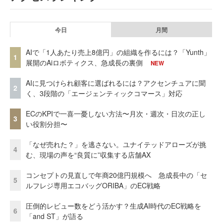
今日
月間
AIで「1人あたり売上8億円」の組織を作るには？「Yunth」
1
展開のAiロボティクス、急成長の裏側
NEW
AIに見つけられ顧客に選ばれるには？アクセンチュアに聞
2
く、3段階の「エージェンティックコマース」対応
ECのKPIで一喜一憂しない方法〜月次・週次・日次の正し
3
い役割分担〜
「なぜ売れた？」を逃さない。ユナイテッドアローズが挑
4
む、現場の声を“良質に”収集する店舗AX
コンセプトの見直しで年商20億円規模へ 急成長中の「セ
5
ルフレジ専用エコバッグORIBA」のEC戦略
圧倒的レビュー数をどう活かす？生成AI時代のEC戦略を
6
「and ST」が語る