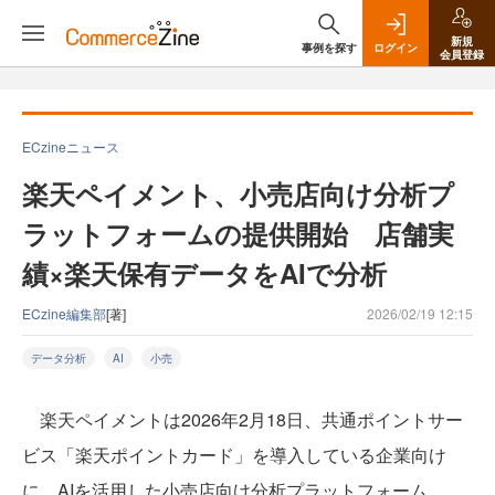
新規
事例を探す
ログイン
会員登録
ECzineニュース
楽天ペイメント、小売店向け分析プ
ラットフォームの提供開始 店舗実
績×楽天保有データをAIで分析
ECzine編集部
[著]
2026/02/19 12:15
データ分析
AI
小売
楽天ペイメントは2026年2月18日、共通ポイントサー
ビス「楽天ポイントカード」を導入している企業向け
に、AIを活用した小売店向け分析プラットフォーム