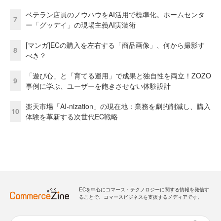
ベテラン店員のノウハウをAI活用で標準化。ホームセンタ
7
ー「グッデイ」の現場主義AI実装術
[マンガ]ECの購入を左右する「商品画像」、何から撮影す
8
べき？
「遊び心」と「育てる運用」で成果と独自性を両立！ZOZO
9
事例に学ぶ、ユーザーを飽きさせない体験設計
楽天市場「AI-nization」の現在地：業務を劇的削減し、購入
10
体験を革新する次世代EC戦略
ECを中心にコマース・テクノロジーに関する情報を発信す
ることで、コマースビジネスを支援するメディアです。