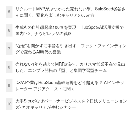
リクルートMVPがぶつかった売れない壁。SaleSeed梶谷さ
5
んに聞く、変化を楽しむキャリアの歩み方
生成AIの自社想起率100％を実現 HubSpot×AI活用支援で
6
国内1位、ナウビレッジの戦略
“なぜ”を聞かずに本音を引き出す ファクトファインディン
7
グで変わるAI時代の営業
売れない1年を越えてMRR6倍へ。カリスマ営業不在で見出
8
した、エンプラ開拓の「型」と集団学習型チーム
DX/AI企業はHubSpot×基幹連携をどう超える？ AIインテグ
9
レーター アジアクエストに聞く
大手SIerがなぜパートナービジネスを？日鉄ソリューション
10
ズ×ネオキャリアが生むシナジー