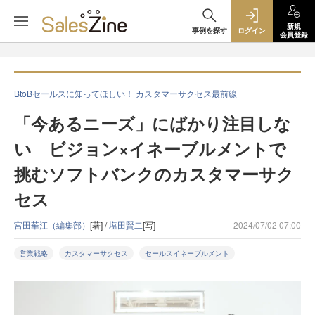
新規
事例を探す
ログイン
会員登録
BtoBセールスに知ってほしい！ カスタマーサクセス最前線
「今あるニーズ」にばかり注目しな
い ビジョン×イネーブルメントで
挑むソフトバンクのカスタマーサク
セス
宮田華江（編集部）
[著] /
塩田賢二
[写]
2024/07/02 07:00
営業戦略
カスタマーサクセス
セールスイネーブルメント