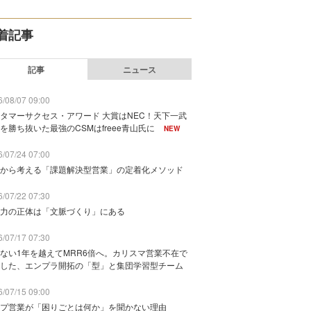
着記事
記事
ニュース
/08/07 09:00
タマーサクセス・アワード 大賞はNEC！天下一武
を勝ち抜いた最強のCSMはfreee青山氏に
NEW
/07/24 07:00
から考える「課題解決型営業」の定着化メソッド
/07/22 07:30
力の正体は「文脈づくり」にある
/07/17 07:30
ない1年を越えてMRR6倍へ。カリスマ営業不在で
した、エンプラ開拓の「型」と集団学習型チーム
/07/15 09:00
プ営業が「困りごとは何か」を聞かない理由