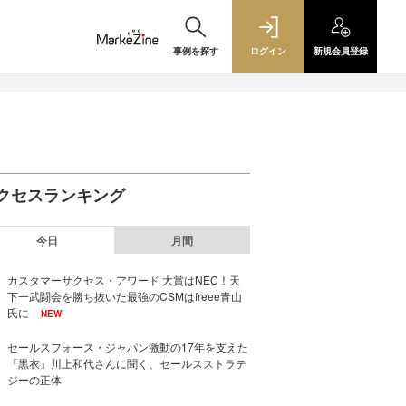
事例を探す
ログイン
新規
会員登録
クセスランキング
今日
月間
カスタマーサクセス・アワード 大賞はNEC！天
下一武闘会を勝ち抜いた最強のCSMはfreee青山
氏に
NEW
セールスフォース・ジャパン激動の17年を支えた
「黒衣」川上和代さんに聞く、セールスストラテ
ジーの正体