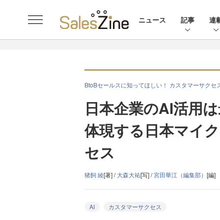
ニュース
記事
連
BtoBセールスに知ってほしい！ カスタマーサクセ
日本企業のAI活用
体現する日本マイ
セス
猪飼 綾
[著] /
大森大祐
[写] /
宮田華江（編集部）
[編]
AI
カスタマーサクセス