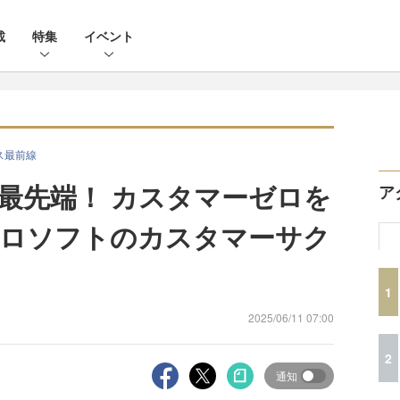
載
特集
イベント
ス最前線
は最先端！ カスタマーゼロを
ア
クロソフトのカスタマーサク
1
2025/06/11 07:00
2
通知