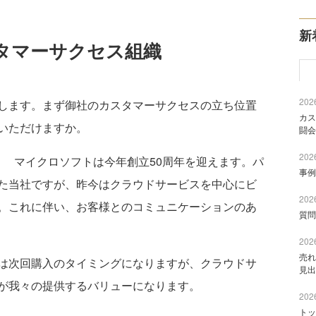
新
タマーサクセス組織
2026
します。まず御社のカスタマーサクセスの立ち位置
カス
いただけますか。
闘会
2026
）
マイクロソフトは今年創立50周年を迎えます。パ
事例
た当社ですが、昨今はクラウドサービスを中心にビ
2026
。これに伴い、お客様とのコミュニケーションのあ
質問
2026
売れ
は次回購入のタイミングになりますが、クラウドサ
見出
が我々の提供するバリューになります。
2026
トッ