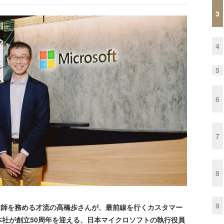
3
4
5
6
7
8
9
の講師を務める才流の高橋歩さんが、最前線を行くカスタマー
社が創立50周年を迎える、日本マイクロソフトの執行役員