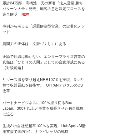
累計24万部・高橋浩一氏の新著『法人営業 勝ち
パターン大全』発売、顧客の意思決定プロセスを
完全解明
NEW
事例から考える「課題解決型営業」の定着化メソ
ッド
質問力の正体は「文脈づくり」にある
正論で組織は動かない。エンタープライズ営業の
真髄は「ひとりの人間」としての合意形成にある
【対談前編】
リソース減を乗り越えNRR107％を実現。3つの
柱で収益貢献を目指す、TOPPANデジタルのCS
改革
パートナービジネスに100％振り切るBox
Japan。300社以上と事業を成長させた独自戦略
に迫る
生成AIの自社想起率100％を実現 HubSpot×AI活
用支援で国内1位、ナウビレッジの戦略