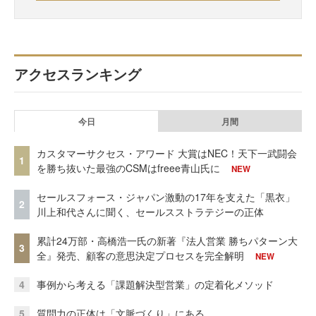
アクセスランキング
今日
月間
カスタマーサクセス・アワード 大賞はNEC！天下一武闘会
1
を勝ち抜いた最強のCSMはfreee青山氏に
NEW
セールスフォース・ジャパン激動の17年を支えた「黒衣」
2
川上和代さんに聞く、セールスストラテジーの正体
累計24万部・高橋浩一氏の新著『法人営業 勝ちパターン大
3
全』発売、顧客の意思決定プロセスを完全解明
NEW
4
事例から考える「課題解決型営業」の定着化メソッド
5
質問力の正体は「文脈づくり」にある