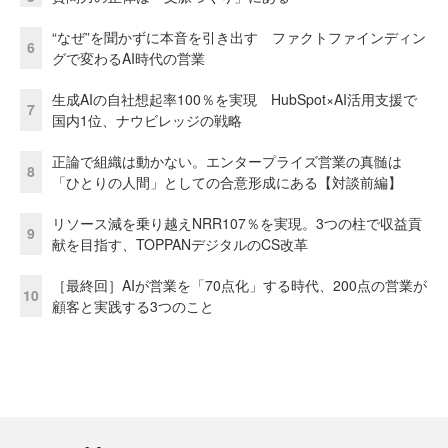
“なぜ”を聞かずに本音を引き出す ファクトファインディン
6
グで変わるAI時代の営業
生成AIの自社想起率100％を実現 HubSpot×AI活用支援で
7
国内1位、ナウビレッジの戦略
正論で組織は動かない。エンタープライズ営業の真髄は
8
「ひとりの人間」としての合意形成にある【対談前編】
リソース減を乗り越えNRR107％を実現。3つの柱で収益貢
9
献を目指す、TOPPANデジタルのCS改革
［最終回］AIが営業を「70点化」する時代、200点の営業が
10
顧客と実践する3つのこと