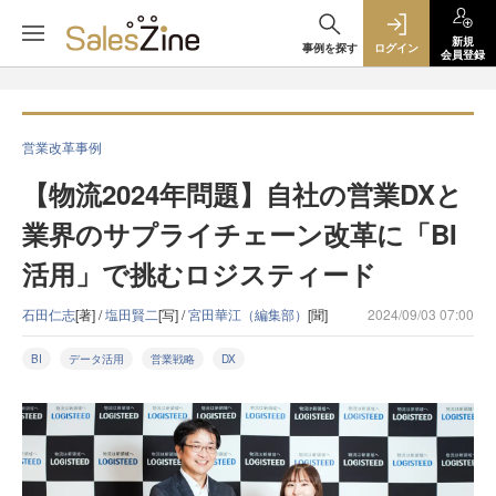
新規
事例を探す
ログイン
会員登録
営業改革事例
【物流2024年問題】自社の営業DXと
業界のサプライチェーン改革に「BI
活用」で挑むロジスティード
石田仁志
[著] /
塩田賢二
[写] /
宮田華江（編集部）
[聞]
2024/09/03 07:00
BI
データ活用
営業戦略
DX