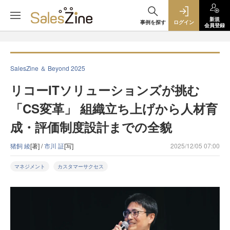
新規
事例を探す
ログイン
会員登録
SalesZine ＆ Beyond 2025
リコーITソリューションズが挑む
「CS変革」 組織立ち上げから人材育
成・評価制度設計までの全貌
猪飼 綾
[著] /
市川 証
[写]
2025/12/05 07:00
マネジメント
カスタマーサクセス