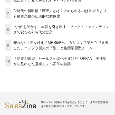
んに聞く、変化を楽しむキャリアの歩み方
AI時代の新職種「FDE」とは？求められるのは技術力より
7
も顧客業務の圧倒的な解像度
“なぜ”を聞かずに本音を引き出す ファクトファインディン
8
グで変わるAI時代の営業
売れない1年を越えてMRR6倍へ。カリスマ営業不在で見出
9
した、エンプラ開拓の「型」と集団学習型チーム
「需要創造型」セールスへ進化を遂げたTOPPAN 実践知
10
から見出した営業モデル変革の軌跡
Sales Tech関連の情報を発信することで、企業の営業活動
を支援する無料のウェブマガジンです。