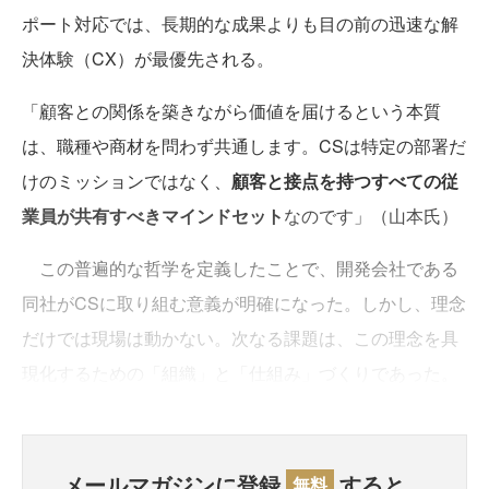
ポート対応では、長期的な成果よりも目の前の迅速な解
決体験（CX）が最優先される。
「顧客との関係を築きながら価値を届けるという本質
は、職種や商材を問わず共通します。CSは特定の部署だ
けのミッションではなく、
顧客と接点を持つすべての従
業員が共有すべきマインドセット
なのです」（山本氏）
この普遍的な哲学を定義したことで、開発会社である
同社がCSに取り組む意義が明確になった。しかし、理念
だけでは現場は動かない。次なる課題は、この理念を具
現化するための「組織」と「仕組み」づくりであった。
メールマガジンに登録
すると、
無料