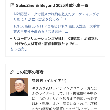
SalesZine ＆ Beyond 2025連載記事一覧
AI対応型データで従来の制約を超えたターゲティングが
可能に！ 次世代営業を変える「KIJI...
TORiX 高橋氏×NTTドコモビジネス 徳田氏対談 大手営
業の再現性を高める「共通言語」...
リコーITソリューションズが挑む「CS変革」 組織立ち
上げから人材育成・評価制度設計までの...
もっと読む
この記事の著者
猪飼 綾（イカイ アヤ）
キクカク及びライティングユニットおたば
ぶのライターとして、IT・機械技術を中心
に、ものづくりから飲食まで幅広い分野で
取材・執筆。また、読者に愛されて、積極
的かつ継続的な購買につながるファンマー