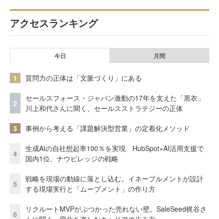
アクセスランキング
今日
月間
1
質問力の正体は「文脈づくり」にある
セールスフォース・ジャパン激動の17年を支えた「黒衣」
2
川上和代さんに聞く、セールスストラテジーの正体
3
事例から考える「課題解決型営業」の定着化メソッド
生成AIの自社想起率100％を実現 HubSpot×AI活用支援で
4
国内1位、ナウビレッジの戦略
戦略を現場の動線に落とし込む。イネーブルメントが設計
5
する現場実行と「ムーブメント」の作り方
リクルートMVPがぶつかった売れない壁。SaleSeed梶谷さ
6