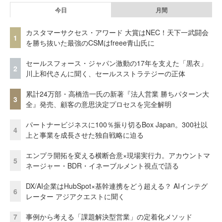
今日
月間
カスタマーサクセス・アワード 大賞はNEC！天下一武闘会
1
を勝ち抜いた最強のCSMはfreee青山氏に
セールスフォース・ジャパン激動の17年を支えた「黒衣」
2
川上和代さんに聞く、セールスストラテジーの正体
累計24万部・高橋浩一氏の新著『法人営業 勝ちパターン大
3
全』発売、顧客の意思決定プロセスを完全解明
パートナービジネスに100％振り切るBox Japan。300社以
4
上と事業を成長させた独自戦略に迫る
エンプラ開拓を変える横断合意×現場実行力。アカウントマ
5
ネージャー・BDR・イネーブルメント視点で語る
DX/AI企業はHubSpot×基幹連携をどう超える？ AIインテグ
6
レーター アジアクエストに聞く
7
事例から考える「課題解決型営業」の定着化メソッド