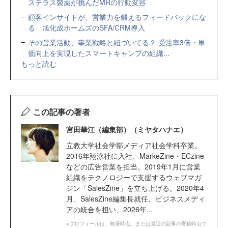
ステラス製薬が挑んだMRの行動変容
顧客インサイトが、営業力を鍛えるフィードバックにな
る 旭化成ホームズのSFA/CRM導入
その営業活動、事業戦略と紐づいてる？ 受注率3倍・単
価向上を実現したスマートキャンプの組織...
もっと読む
この記事の著者
宮田華江（編集部）（ミヤタハナエ）
立教大学社会学部メディア社会学科卒業。
2016年翔泳社に入社、MarkeZine・ECzine
などの広告営業を担当。2019年1月に営業
組織をテクノロジーで支援するウェブマガ
ジン「SalesZine」を立ち上げる。2020年4
月、SalesZine編集長就任。ビジネスメディ
アの統合を担い、2026年...
※プロフィールは、執筆時点、または直近の記事の寄稿時点で