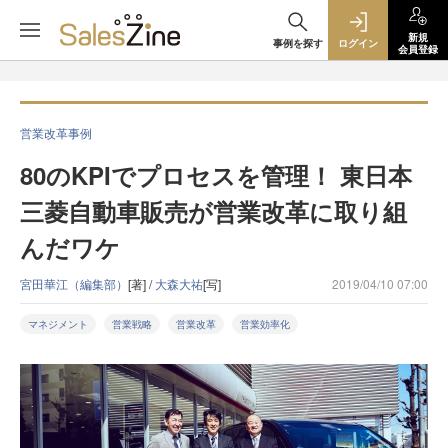
新規
事例を探す
ログイン
会員登録
営業改革事例
80のKPIでプロセスを管理！ 東日本
三菱自動車販売が営業改革に取り組
んだワケ
宮田華江（編集部）
[著] /
大森大祐
[写]
2019/04/10 07:00
マネジメント
営業戦略
営業改革
営業効率化