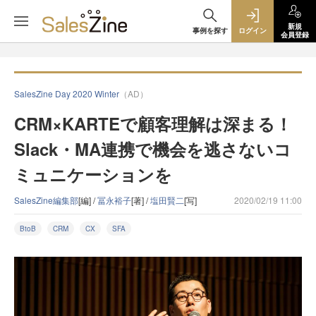
新規
事例を探す
ログイン
会員登録
SalesZine Day 2020 Winter
（AD）
CRM×KARTEで顧客理解は深まる！
Slack・MA連携で機会を逃さないコ
ミュニケーションを
SalesZine編集部
[編] /
冨永裕子
[著] /
塩田賢二
[写]
2020/02/19 11:00
BtoB
CRM
CX
SFA