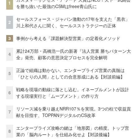
1
を勝ち抜いた最強のCSMはfreee青山氏に
セールスフォース・ジャパン激動の17年を支えた「黒衣」
2
川上和代さんに聞く、セールスストラテジーの正体
3
事例から考える「課題解決型営業」の定着化メソッド
累計24万部・高橋浩一氏の新著『法人営業 勝ちパターン大
4
全』発売、顧客の意思決定プロセスを完全解明
正論で組織は動かない。エンタープライズ営業の真髄は
5
「ひとりの人間」としての合意形成にある【対談前編】
戦略を現場の動線に落とし込む。イネーブルメントが設計
6
する現場実行と「ムーブメント」の作り方
リソース減を乗り越えNRR107％を実現。3つの柱で収益貢
7
献を目指す、TOPPANデジタルのCS改革
エンタープライズ攻略の鍵は「地形図」の精度。トップ営
8
業の「脳内ルート」を仕組み化せよ【対談後編】