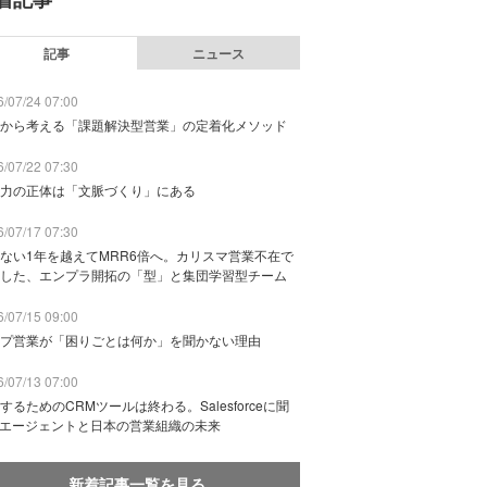
記事
ニュース
/07/24 07:00
から考える「課題解決型営業」の定着化メソッド
/07/22 07:30
力の正体は「文脈づくり」にある
/07/17 07:30
ない1年を越えてMRR6倍へ。カリスマ営業不在で
した、エンプラ開拓の「型」と集団学習型チーム
/07/15 09:00
プ営業が「困りごとは何か」を聞かない理由
/07/13 07:00
するためのCRMツールは終わる。Salesforceに聞
Iエージェントと日本の営業組織の未来
新着記事一覧を見る