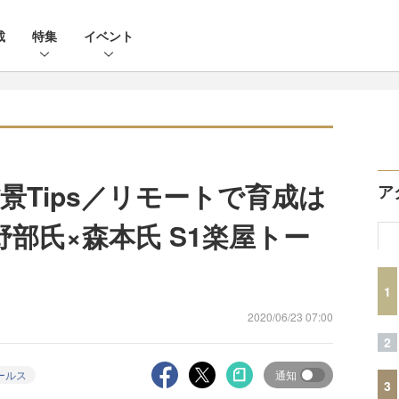
載
特集
イベント
景Tips／リモートで育成は
ア
部氏×森本氏 S1楽屋トー
1
2020/06/23 07:00
2
ールス
通知
3