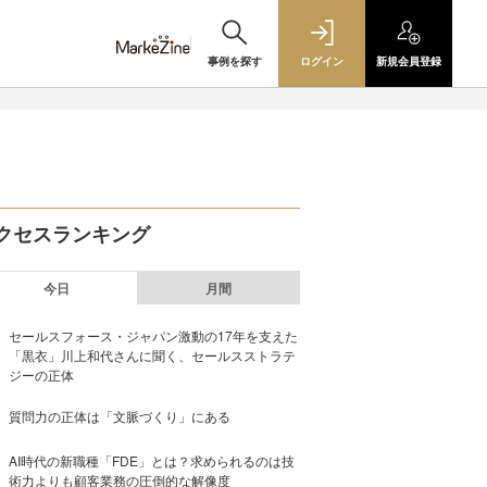
事例を探す
ログイン
新規
会員登録
クセスランキング
今日
月間
セールスフォース・ジャパン激動の17年を支えた
「黒衣」川上和代さんに聞く、セールスストラテ
ジーの正体
質問力の正体は「文脈づくり」にある
AI時代の新職種「FDE」とは？求められるのは技
術力よりも顧客業務の圧倒的な解像度