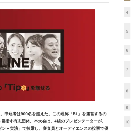
4
5
6
7
8
9
NE」。申込者は900名を超えた。この通称「S1」を運営するの
を目指す有志団体。本大会は、4組のプレゼンテーターが、
10
レゼン＋実演」で披露し、審査員とオーディエンスの投票で優