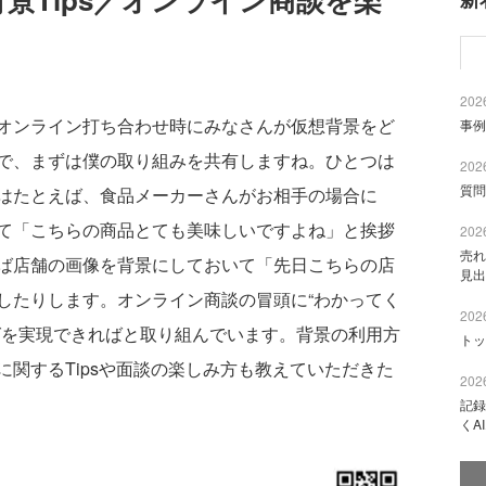
2026
ンライン打ち合わせ時にみなさんが仮想背景をど
事例
で、まずは僕の取り組みを共有しますね。ひとつは
2026
質問
はたとえば、食品メーカーさんがお相手の場合に
て「こちらの商品とても美味しいですよね」と挨拶
2026
売れ
ば店舗の画像を背景にしておいて「先日こちらの店
見出
したりします。オンライン商談の冒頭に“わかってく
2026
グを実現できればと取り組んでいます。背景の利用方
トッ
関するTipsや面談の楽しみ方も教えていただきた
2026
記録
くA