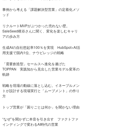
事例から考える「課題解決型営業」の定着化メソ
ッド
リクルートMVPがぶつかった売れない壁。
SaleSeed梶谷さんに聞く、変化を楽しむキャリ
アの歩み方
生成AIの自社想起率100％を実現 HubSpot×AI活
用支援で国内1位、ナウビレッジの戦略
「需要創造型」セールスへ進化を遂げた
TOPPAN 実践知から見出した営業モデル変革の
軌跡
戦略を現場の動線に落とし込む。イネーブルメン
トが設計する現場実行と「ムーブメント」の作り
方
トップ営業が「困りごとは何か」を聞かない理由
“なぜ”を聞かずに本音を引き出す ファクトファ
インディングで変わるAI時代の営業