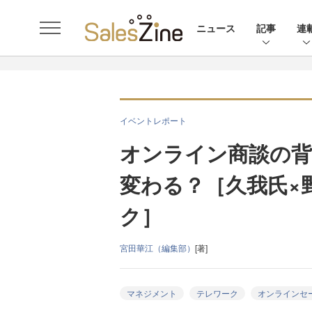
ニュース
記事
連
イベントレポート
オンライン商談の背
変わる？［久我氏×野
ク］
宮田華江（編集部）
[著]
マネジメント
テレワーク
オンラインセ