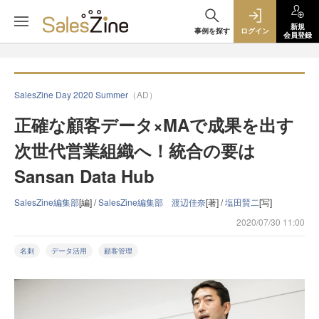
新規
事例を探す
ログイン
会員登録
SalesZine Day 2020 Summer
（AD）
正確な顧客データ×MAで成果を出す
次世代営業組織へ！統合の要は
Sansan Data Hub
SalesZine編集部
[編] /
SalesZine編集部 渡辺佳奈
[著] /
塩田賢二
[写]
2020/07/30 11:00
名刺
データ活用
顧客管理