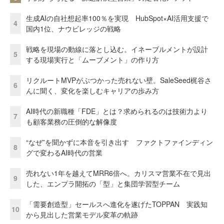
生成AIの自社想起率100％を実現 HubSpot×AI活用支援で
4
国内1位、ナウビレッジの戦略
戦略を現場の動線に落とし込む。イネーブルメントが設計
5
する現場実行と「ムーブメント」の作り方
リクルートMVPがぶつかった売れない壁。SaleSeed梶谷さ
6
んに聞く、変化を楽しむキャリアの歩み方
AI時代の新職種「FDE」とは？求められるのは技術力より
7
も顧客業務の圧倒的な解像度
“なぜ”を聞かずに本音を引き出す ファクトファインディン
8
グで変わるAI時代の営業
売れない1年を越えてMRR6倍へ。カリスマ営業不在で見出
9
した、エンプラ開拓の「型」と集団学習型チーム
「需要創造型」セールスへ進化を遂げたTOPPAN 実践知
10
から見出した営業モデル変革の軌跡