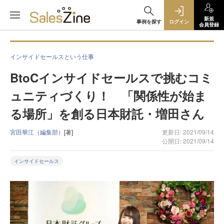
新規
事例を探す
ログイン
会員登録
インサイドセールスという仕事
BtoCインサイドセールスで挑むコミ
ュニティづくり！ 「関係性が始ま
る場所」を創る日本財託・増田さん
宮田華江（編集部）
[著]
更新日: 2021/09/14
公開日: 2021/09/14
インサイドセールス